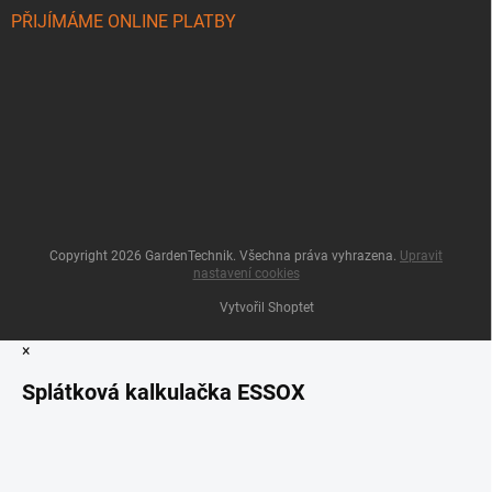
PŘIJÍMÁME ONLINE PLATBY
Copyright 2026
GardenTechnik
. Všechna práva vyhrazena.
Upravit
nastavení cookies
Vytvořil Shoptet
×
Splátková kalkulačka ESSOX