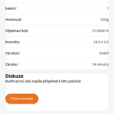
balení/
:
1
Hmotnost
:
250g
Objednací kód
:
21200010
Rozměry
:
24,5 x 3,5
Výrobce/
:
DAKR
Záruka/
:
24 měsíců
Diskuze
Buďte první, kdo napíše příspěvek k této položce.
Přidat komentář