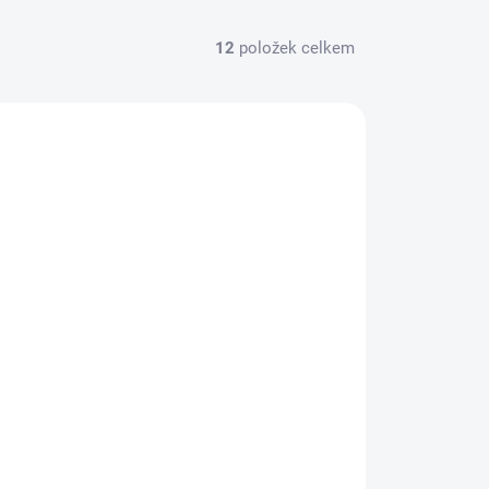
12
položek celkem
51
550006
EM
NASKLADNĚNÍ DO 3 DNŮ
Mammotion stojan na
čištění sekačky
2 490 Kč