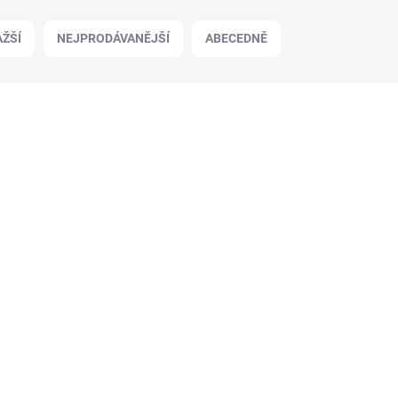
ŽŠÍ
NEJPRODÁVANĚJŠÍ
ABECEDNĚ
550008
LB0
SKLADEM
SKLAD
motion garáž mini
Mammotion garáž
standard
90 Kč
5 990 Kč