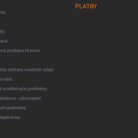
s
PLATBY
u
vna
y
ity
mace
ná prodejna Hranice
nky ochrany osobních údajů
te nám
í a reklamační podmínky
smlouva - odstoupení
dní podmínky
objednávka