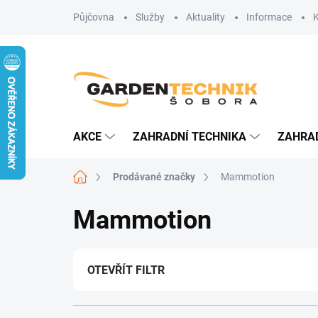
Přejít
Půjčovna
Služby
Aktuality
Informace
na
obsah
AKCE
ZAHRADNÍ TECHNIKA
ZAHRA
Domů
Prodávané značky
Mammotion
Mammotion
OTEVŘÍT FILTR