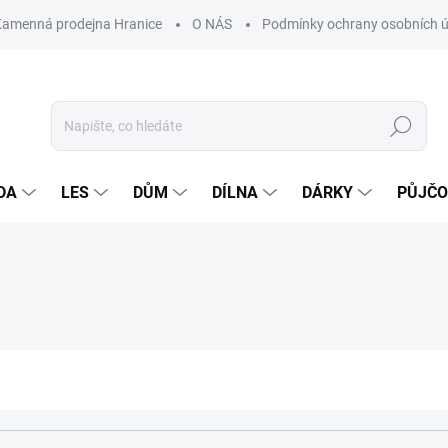
Kamenná prodejna Hranice
O NÁS
Podmínky ochrany osobních 
Hledat
DA
LES
DŮM
DÍLNA
DÁRKY
PŮJČ