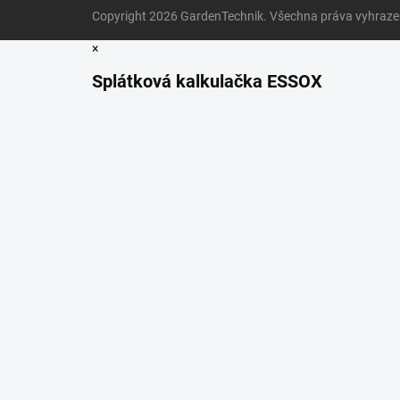
Copyright 2026
GardenTechnik
. Všechna práva vyhraz
×
Splátková kalkulačka ESSOX