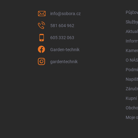
t
í
Půjčo
info
@
sobora.cz
Služb
581 604 962
Aktual
605 332 063
Infor
Garden-technik
Kamen
O NÁS
gardentechnik
Podmí
Napiš
Záručn
Kupní 
Obcho
Moje 