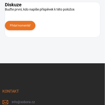
Diskuze
Buďte první, kdo napíše příspěvek k této položce.
Přidat komentář
Z
á
p
a
t
í
KONTAKT
info
@
sobora.cz