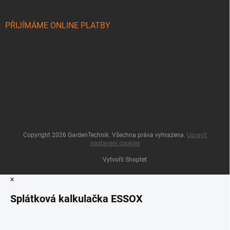
PŘIJÍMÁME ONLINE PLATBY
Copyright 2026
GardenTechnik
. Všechna práva vyhrazena.
Upravit
nastavení cookies
Vytvořil Shoptet
×
Splátková kalkulačka ESSOX