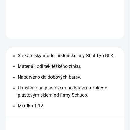
−
+
Přidat do košíku
DETAILNÍ INFORMACE
ZEPTAT SE
Sběratelský model historické pily Stihl Typ BLK.
Materiál: odlitek těžkého zinku.
Nabarveno do dobových barev.
Umístěno na plastovém podstavci a zakryto
plastovým sklem od firmy Schuco.
Měřítko 1:12.