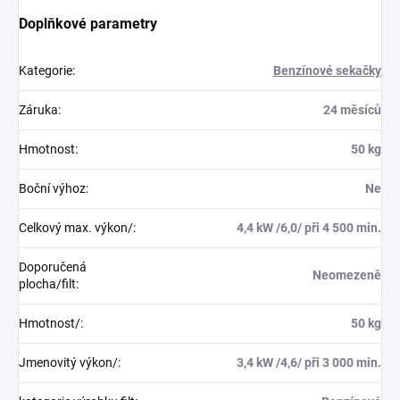
Doplňkové parametry
Kategorie
:
Benzínové sekačky
Záruka
:
24 měsíců
Hmotnost
:
50 kg
Boční výhoz
:
Ne
Celkový max. výkon/
:
4,4 kW /6,0/ při 4 500 min.
Doporučená
Neomezeně
plocha/filt
:
Hmotnost/
:
50 kg
Jmenovitý výkon/
:
3,4 kW /4,6/ při 3 000 min.