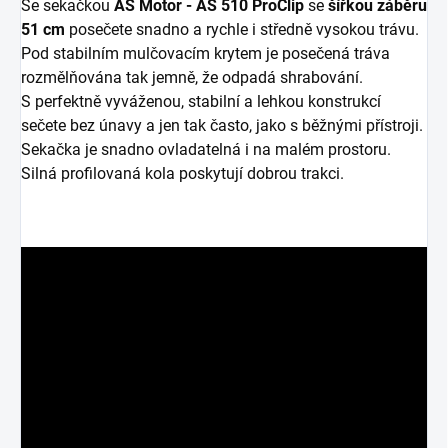
Se sekačkou
AS Motor - AS 510 ProClip
se
šířkou záběru
51 cm
posečete snadno a rychle i středně vysokou trávu.
Pod stabilním mulčovacím krytem je posečená tráva
rozmělňována tak jemně, že odpadá shrabování.
S perfektně vyváženou, stabilní a lehkou konstrukcí
sečete bez únavy a jen tak často, jako s běžnými přístroji.
Sekačka je snadno ovladatelná i na malém prostoru.
Silná profilovaná kola poskytují dobrou trakci.