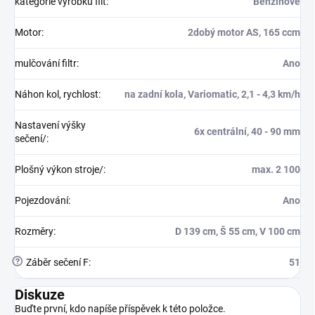
kategorie výrobku filt
:
Benzínové
Motor
:
2dobý motor AS, 165 ccm
mulčování filtr
:
Ano
Náhon kol, rychlost
:
na zadní kola, Variomatic, 2,1 - 4,3 km/h
Nastavení výšky
6x centrální, 40 - 90 mm
sečení/
:
Plošný výkon stroje/
:
max. 2 100
Pojezdování
:
Ano
Rozměry
:
D 139 cm, Š 55 cm, V 100 cm
?
Záběr sečení F
:
51
Diskuze
Buďte první, kdo napíše příspěvek k této položce.