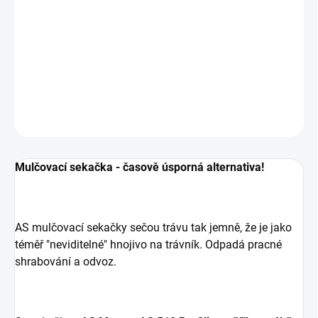
−
+
Přidat do košíku
Široká a obratná mulčovací sekačka AS Motor.
DETAILNÍ INFORMACE
ZEPTAT SE
Mulčovací sekačka - časově úsporná alternativa!
AS mulčovací sekačky sečou trávu tak jemně, že je jako
téměř "neviditelné" hnojivo na trávník. Odpadá pracné
shrabování a odvoz.