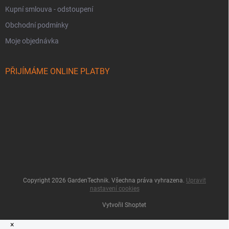
Kupní smlouva - odstoupení
Obchodní podmínky
Moje objednávka
PŘIJÍMÁME ONLINE PLATBY
Copyright 2026
GardenTechnik
. Všechna práva vyhrazena.
Upravit
nastavení cookies
Vytvořil Shoptet
×