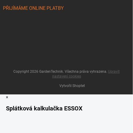
PŘIJÍMÁME ONLINE PLATBY
Copyright 2026
GardenTechnik
. Všechna práva vyhrazena.
Upravit
nastavení cookies
Vytvořil Shoptet
×
Splátková kalkulačka ESSOX