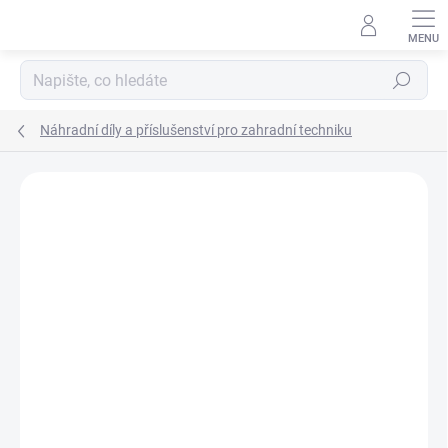
Přejít
na
obsah
Hledat
Náhradní díly a příslušenství pro zahradní techniku
Neohodnoceno
Podrobnosti hodnocení
ZNAČKA:
AL-KO