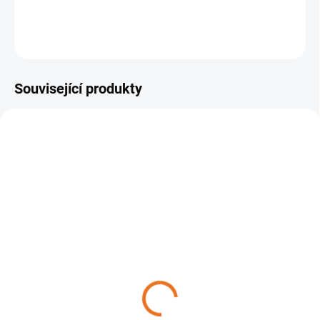
DETAILNÍ INFORMACE
ZEPTAT SE
Související produkty
SKLADEM
NASKLADNĚNÍ DO 3 DNŮ
Zahradní traktor Solo by
Zahradní traktor Solo by
AL-KO T 15-93.3 HD-A
AL-KO T 13-93.3 HD
Comfort
Comfort
67 990 Kč
69 990 Kč