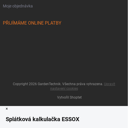
Moje objednávka
PŘIJÍMÁME ONLINE PLATBY
Copyright 2026
GardenTechnik
. Všechna práva vyhrazena.
Upravit
nastavení cookies
Vytvořil Shoptet
×
Splátková kalkulačka ESSOX