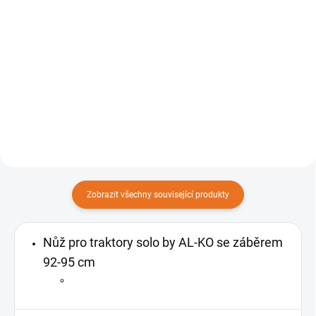
Do košíku
Do košíku
Větší travní plochy posečete s
Se šířkou sečení 93 cm se traktor
tímto výkonným traktorem
dokonale hodí k efektivnímu a
efektivně a především pohodlně.
rychlému sekání velkých zahrad
Vysokootáčkový motor AL-KO
(až 6 000 m²). S kvalitním
PRO o výkonu 7,7kW.
motorem Briggs & Stratton o
výkonu 6,3 kW.
Zobrazit všechny související produkty
Nůž pro traktory solo by AL-KO se záběrem
92-95 cm