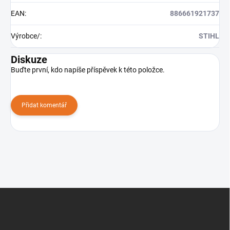
EAN
:
886661921737
Výrobce/
:
STIHL
Diskuze
Buďte první, kdo napíše příspěvek k této položce.
Přidat komentář
Z
á
p
a