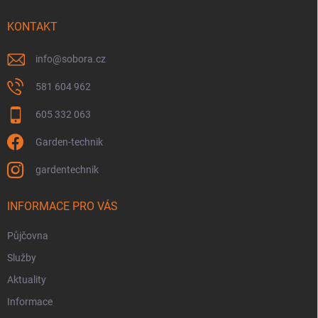
t
í
KONTAKT
info
@
sobora.cz
581 604 962
605 332 063
Garden-technik
gardentechnik
INFORMACE PRO VÁS
Půjčovna
Služby
Aktuality
Informace