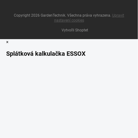
Copyright 2026
GardenTechnik
. Všechna práva vyhrazena.
Upravit
nastavení cookies
Vytvořil Shoptet
×
Splátková kalkulačka ESSOX