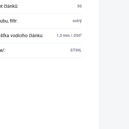
t článků
:
50
ubu, filtr
:
ostrý
šťka vodícího článku
:
1,3 mm / ,050"
e/
:
STIHL