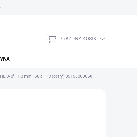
údajů
Napište nám
Záruční a reklamační podmínky
Kupní sm
PRÁZDNÝ KOŠÍK
NÁKUPNÍ
KOŠÍK
OVNA
IHL 3/8" - 1,3 mm - 50 čl. PS (ostrý) 36160000050