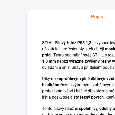
Popis
STIHL Pilový řetěz PS3 1,3
je vysoce kva
uživatele i profesionály, kteří chtějí
maxim
práci
. Tento originální řetěz STIHL s roz
1,3 mm
nabízí
výrazně zvýšený řezný v
ovládání a sníží únavu při delším použív
Díky
nízkoprofilovým plně dlátovým z
hladkého řezu
s výbornými záběrovými vl
prořezávání větví i běžné dřevořezné prá
lišt a poskytuje
čistý řezný povrch
, kter
Tento pilový řetěz je
spolehlivý, odolný 
perfektní volbu jako
náhradní nebo dopl