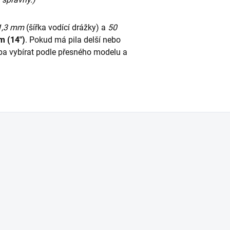
1,3 mm
(šířka vodící drážky) a
50
m (14″)
. Pokud má pila delší nebo
řeba vybírat podle přesného modelu a