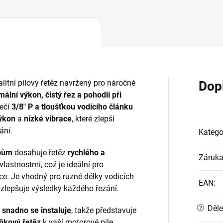
litní pilový řetěz navržený pro náročné
Dop
ální výkon, čistý řez a pohodlí při
tečí
3/8" P a tloušťkou vodícího článku
ýkon
a
nízké vibrace
, které zlepší
ání.
Katego
ubům
dosahuje řetěz
rychlého a
Záruk
astnostmi, což je ideální pro
ce. Je vhodný pro různé délky vodicích
EAN
:
ý zlepšuje výsledky každého řezání.
?
Děle
a snadno se instaluje
, takže představuje
ňkový řetěz
k vaší motorové pile