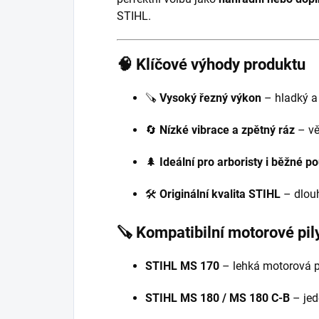
STIHL.
🧠 Klíčové výhody produktu
🪚
Vysoký řezný výkon
– hladký a
🔄
Nízké vibrace a zpětný ráz
– vě
🌲
Ideální pro arboristy i běžné po
🛠️
Originální kvalita STIHL
– dlouh
🪚 Kompatibilní motorové pi
STIHL MS 170
– lehká motorová p
STIHL MS 180 / MS 180 C-B
– jed