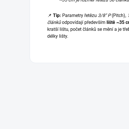
📌
Tip:
Parametry řetězu
3/8″ P
(Pitch),
článků
odpovídají především
liště ~35 c
kratší lištu, počet článků se mění a je t
délky lišty.