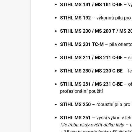
STIHL MS 181 / MS 181 C-BE
– vy
STIHL MS 192
– výkonná pila pro 
STIHL MS 200 / MS 200 T / MS 2
STIHL MS 201 TC-M
– pila orient
STIHL MS 211 / MS 211 C-BE
– si
STIHL MS 230 / MS 230 C-BE
– le
STIHL MS 231 / MS 231 C-BE
– ob
profesionální použití
STIHL MS 250
– robustní pila pro
STIHL MS 251
– vyšší výkon v lehk
(Je třeba vždy ověřit délku lišty –
~35 cm je rozměr řetězu 50 článků