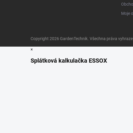
Obcho
Moje 
Copyright 2026
GardenTechnik
. Všechna práva vyhraz
×
Splátková kalkulačka ESSOX