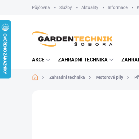
Přejít
Půjčovna
Služby
Aktuality
Informace
na
obsah
AKCE
ZAHRADNÍ TECHNIKA
ZAHRA
Domů
Zahradní technika
Motorové pily
Př
4 hodnocení
Podrobnosti hodnoce
AKCE