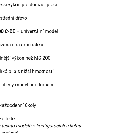
šší výkon pro domácí práci
střední dřevo
00 C-BE
– univerzální model
ovaná i na arboristiku
lnější výkon než MS 200
hká pila s nižší hmotností
líbený model pro domácí i
 každodenní úkoly
é třídě
 u těchto modelů v konfiguracích s lištou
 správný.)