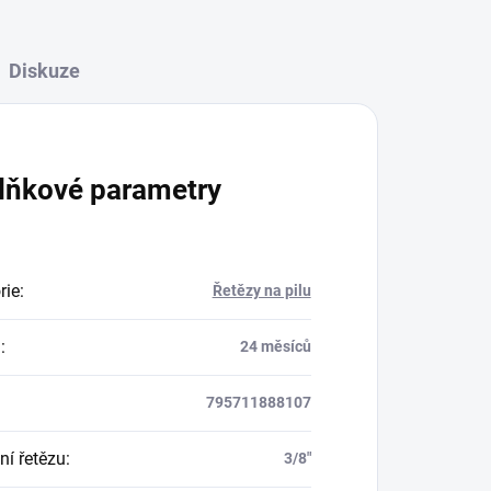
Diskuze
lňkové parametry
rie
:
Řetězy na pilu
a
:
24 měsíců
795711888107
ní řetězu
:
3/8"