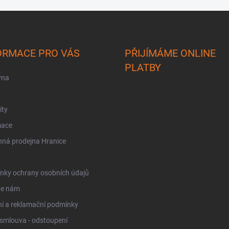
ORMACE PRO VÁS
PŘIJÍMÁME ONLINE
PLATBY
vna
y
ity
mace
ná prodejna Hranice
nky ochrany osobních údajů
te nám
í a reklamační podmínky
smlouva - odstoupení