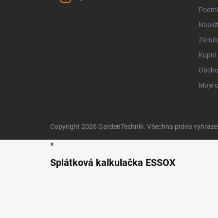
Podmí
Napiš
Záručn
Kupní 
Obcho
Moje 
Copyright 2026
GardenTechnik
. Všechna práva vyhraz
×
Splátková kalkulačka ESSOX