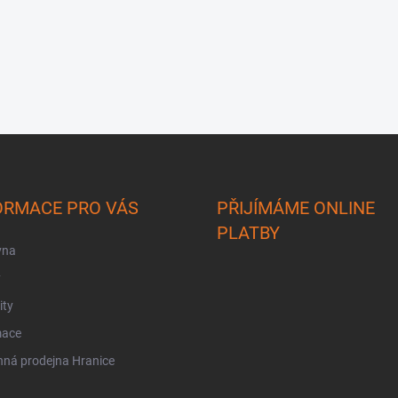
ORMACE PRO VÁS
PŘIJÍMÁME ONLINE
PLATBY
vna
y
ity
mace
ná prodejna Hranice