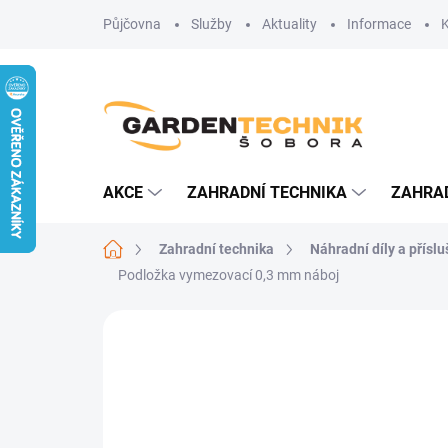
Přejít
Půjčovna
Služby
Aktuality
Informace
na
obsah
AKCE
ZAHRADNÍ TECHNIKA
ZAHRA
Domů
Zahradní technika
Náhradní díly a přísl
Podložka vymezovací 0,3 mm náboj
Neohodnoceno
Podrobnosti hodn