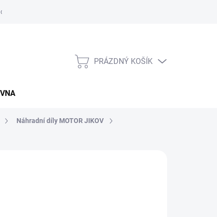
údajů
Napište nám
Záruční a reklamační podmínky
Kupní sm
PRÁZDNÝ KOŠÍK
NÁKUPNÍ
KOŠÍK
OVNA
Náhradní díly MOTOR JIKOV