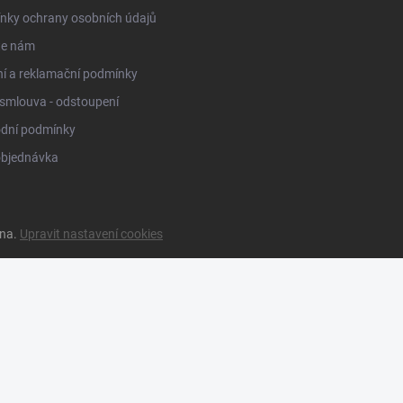
nky ochrany osobních údajů
te nám
í a reklamační podmínky
smlouva - odstoupení
dní podmínky
objednávka
ena.
Upravit nastavení cookies