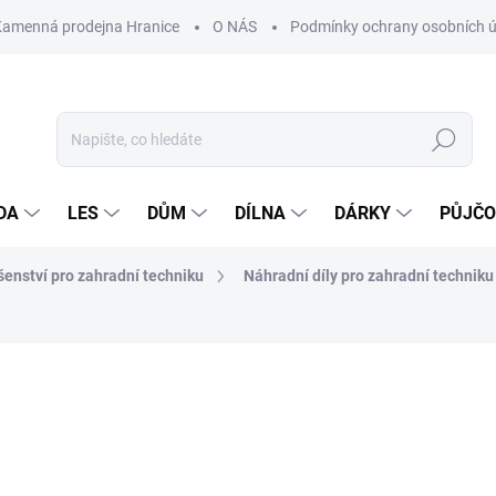
Kamenná prodejna Hranice
O NÁS
Podmínky ochrany osobních 
Hledat
DA
LES
DŮM
DÍLNA
DÁRKY
PŮJČ
ušenství pro zahradní techniku
Náhradní díly pro zahradní techniku
ocení
ZNAČKA:
MOTOR JIKOV
6 Kč
Měrná
SKLADEM
cena: