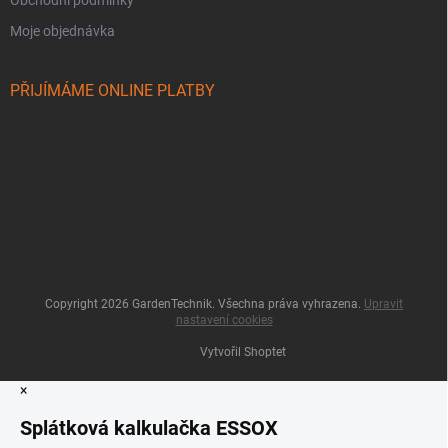
Obchodní podmínky
Moje objednávka
PŘIJÍMÁME ONLINE PLATBY
Copyright 2026
GardenTechnik
. Všechna práva vyhrazena.
Upravit
nastavení cookies
Vytvořil Shoptet
×
Splátková kalkulačka ESSOX