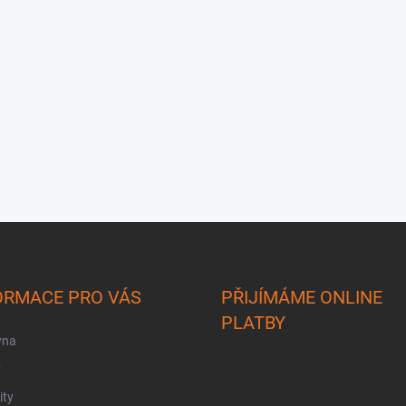
ORMACE PRO VÁS
PŘIJÍMÁME ONLINE
PLATBY
vna
y
ity