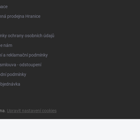
mace
ná prodejna Hranice
nky ochrany osobních údajů
te nám
í a reklamační podmínky
smlouva - odstoupení
dní podmínky
objednávka
ena.
Upravit nastavení cookies