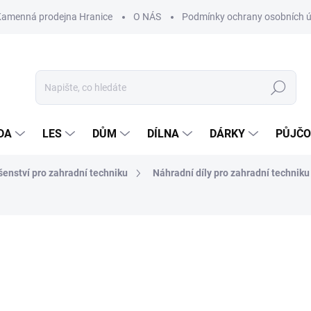
Kamenná prodejna Hranice
O NÁS
Podmínky ochrany osobních 
Hledat
DA
LES
DŮM
DÍLNA
DÁRKY
PŮJČ
ušenství pro zahradní techniku
Náhradní díly pro zahradní techniku
ocení
ZNAČKA:
LAKR
15 Kč
Měrná
SKLADEM NA PRODEJNĚ
cena: