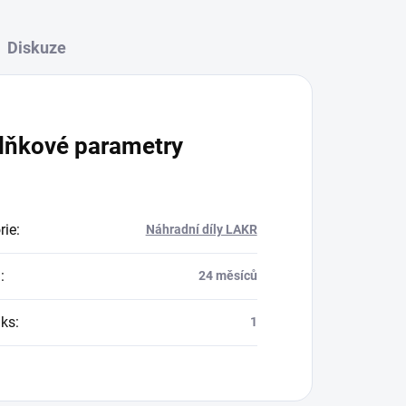
Diskuze
lňkové parametry
rie
:
Náhradní díly LAKR
a
:
24 měsíců
/ks
:
1