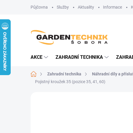
Přejít
Půjčovna
Služby
Aktuality
Informace
na
obsah
AKCE
ZAHRADNÍ TECHNIKA
ZAHRA
Domů
Zahradní technika
Náhradní díly a přísl
Pojistný kroužek 35 (pozice 35, 41, 60)
Neohodnoceno
Podrobnosti hodn