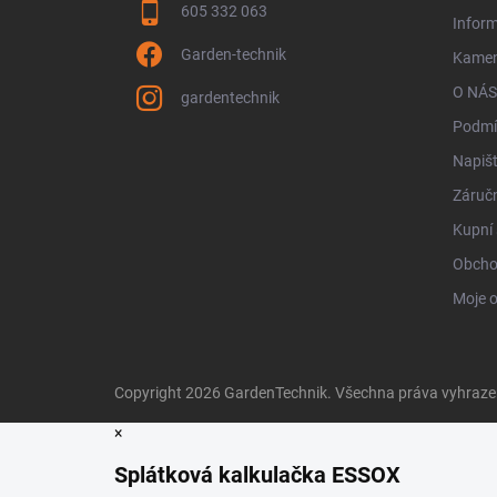
605 332 063
Infor
Garden-technik
Kamen
O NÁS
gardentechnik
Podmí
Napiš
Záručn
Kupní 
Obcho
Moje 
Copyright 2026
GardenTechnik
. Všechna práva vyhraz
×
Splátková kalkulačka ESSOX