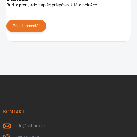
Buďte první, kdo napíše příspěvek k této položce.
Přidat komentář
Z
á
p
a
t
í
KONTAKT
info
@
sobora.cz