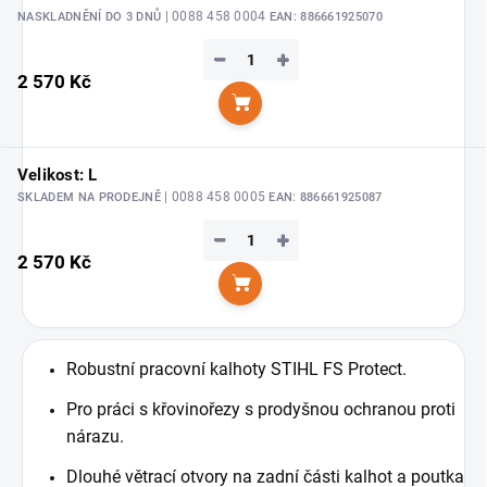
| 0088 458 0004
NASKLADNĚNÍ DO 3 DNŮ
EAN:
886661925070
−
+
2 570 Kč
Do košíku
Velikost: L
| 0088 458 0005
SKLADEM NA PRODEJNĚ
EAN:
886661925087
−
+
2 570 Kč
Do košíku
Robustní pracovní kalhoty STIHL FS Protect.
Pro práci s křovinořezy s prodyšnou ochranou proti
nárazu.
Dlouhé větrací otvory na zadní části kalhot a poutka