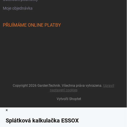
Moje objednávka
PŘIJÍMÁME ONLINE PLATBY
Copyright 2026
GardenTechnik
. Všechna práva vyhrazena.
Upravit
nastavení cookies
Vytvořil Shoptet
×
Splátková kalkulačka ESSOX