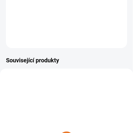
−
+
Přidat do košíku
DETAILNÍ INFORMACE
ZEPTAT SE
Související produkty
SKLADEM
SKLADEM
Závěsné zařízení pro
Závěsné zařízení pro