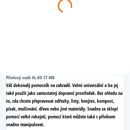
zahradní traktory solo by
zahradní traktory solo by
AL-KO (PREMIUM)
AL-KO (COMFORT)
890 Kč
890 Kč
Do košíku
Do košíku
Závěsné zařízení pro traktory.
Závěsné zařízení pro traktory.
Přívěsný vozík AL-KO CT 400
Váš dokonalý pomocník na zahradě. Velmi univerzální a lze jej
také použít jako samostatný dopravní prostředek. Bez ohledu na
to, zda chcete přepravovat odřezky, listy, hnojivo, kompost,
písek, mulčování, dřevo nebo jiné materiály. Snadno se sklopí
pomocí velké rukojeti, pomocí které můžete také s přívěsem
snadno manipulovat.