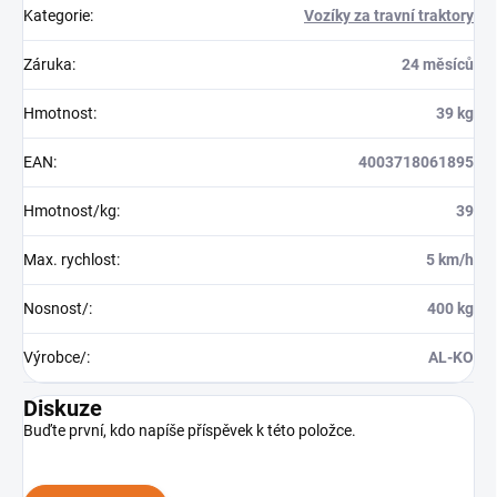
Kategorie
:
Vozíky za travní traktory
Záruka
:
24 měsíců
Hmotnost
:
39 kg
EAN
:
4003718061895
Hmotnost/kg
:
39
Max. rychlost
:
5 km/h
Nosnost/
:
400 kg
Výrobce/
:
AL-KO
Diskuze
Buďte první, kdo napíše příspěvek k této položce.