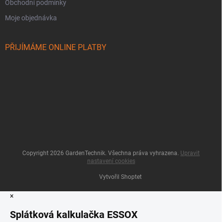
Obchodní podmínky
Moje objednávka
PŘIJÍMÁME ONLINE PLATBY
Copyright 2026
GardenTechnik
. Všechna práva vyhrazena.
Upravit
nastavení cookies
Vytvořil Shoptet
×
Splátková kalkulačka ESSOX