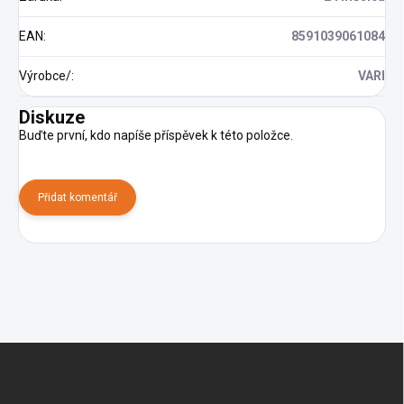
EAN
:
8591039061084
Výrobce/
:
VARI
Diskuze
Buďte první, kdo napíše příspěvek k této položce.
Přidat komentář
Z
á
p