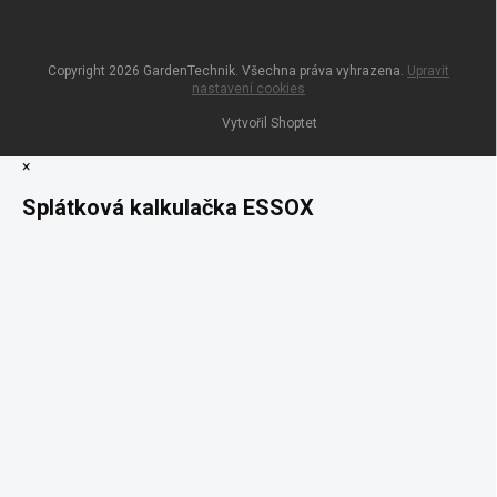
Copyright 2026
GardenTechnik
. Všechna práva vyhrazena.
Upravit
nastavení cookies
Vytvořil Shoptet
×
Splátková kalkulačka ESSOX