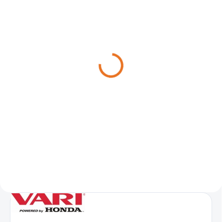
NASKLADNĚNÍ DO 3 DNŮ
Převodová skříň VARI
DSK-316.1PSVN [4262]
18 990 Kč
Do košíku
Převodovka DSK-316.1PSVN je
určená pro pohon aktivního
příslušenství. DSK-316.1PSVN
má vypínání náhonu a jednu
rychlost vpřed bez zpátečky.