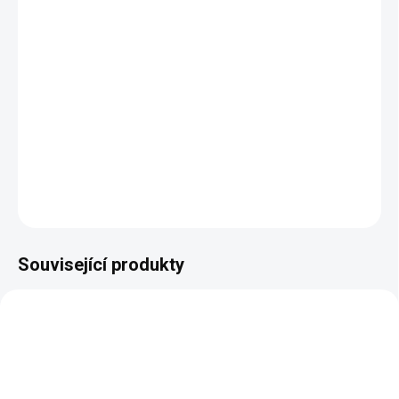
−
+
Přidat do košíku
Sněhové řetězy jsou nezbytným zimním příslušenstvím pro
inovované převodovky DSK-316. Výrazné zlepšení adheze na
sněhu a ledu pomáhá k efektivnějíšímu využití sněžné frézy,
zimního kartáče či shrnovací radlice.
DETAILNÍ INFORMACE
ZEPTAT SE
Související produkty