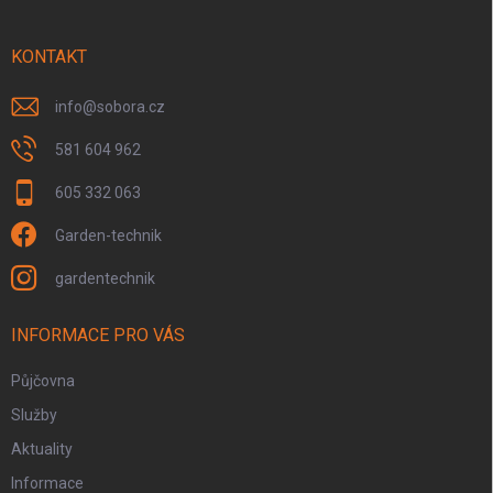
a
t
í
KONTAKT
info
@
sobora.cz
581 604 962
605 332 063
Garden-technik
gardentechnik
INFORMACE PRO VÁS
Půjčovna
Služby
Aktuality
Informace