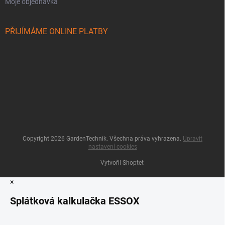
Moje objednávka
PŘIJÍMÁME ONLINE PLATBY
Copyright 2026
GardenTechnik
. Všechna práva vyhrazena.
Upravit
nastavení cookies
Vytvořil Shoptet
×
Splátková kalkulačka ESSOX