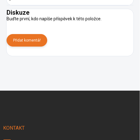
Diskuze
Buďte první, kdo napíše příspěvek k této položce.
Přidat komentář
Z
á
p
a
t
í
KONTAKT