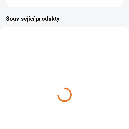
Související produkty
AKCE
VYPRODÁNO
Lněná fermež 180 ml
[PCL00113]
99 Kč
Do košíku
Přírodní lněný olej k ošetření
topůrek.