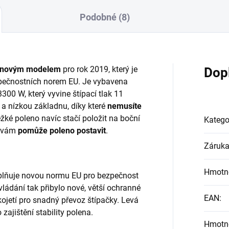
Podobné (8)
novým modelem
pro rok 2019, který je
Dop
pečnostních norem EU. Je vybavena
00 W, který vyvine štípací tlak 11
a nízkou základnu, díky které
nemusíte
 těžké poleno navíc stačí položit na boční
Katego
é vám
pomůže poleno postavit
.
Záruk
Hmotn
lňuje novou normu EU pro bezpečnost
ládání tak přibylo nové, větší ochranné
EAN
:
kojetí pro snadný převoz štípačky. Levá
zajištění stability polena.
Hmotn