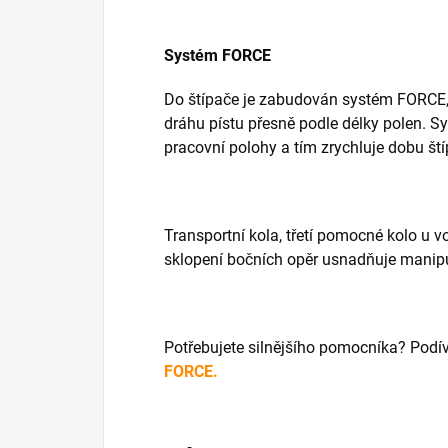
Systém FORCE
Do štípače je zabudován systém FORCE, 
dráhu pístu přesně podle délky polen. S
pracovní polohy a tím zrychluje dobu ští
Transportní kola, třetí pomocné kolo u vo
sklopení bočních opěr usnadňuje manipul
Potřebujete silnějšího pomocníka? Podí
FORCE
.