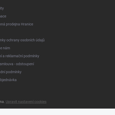
y
ity
mace
ná prodejna Hranice
nky ochrany osobních údajů
te nám
í a reklamační podmínky
smlouva - odstoupení
dní podmínky
objednávka
ena.
Upravit nastavení cookies