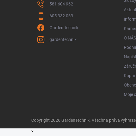
Služb
581 604 962
Aktual
605 332 063
Infor
Garden-technik
Kamen
O NÁS
gardentechnik
Podmí
Napiš
Záručn
Kupní 
Obcho
Moje 
Copyright 2026
GardenTechnik
. Všechna práva vyhraz
×