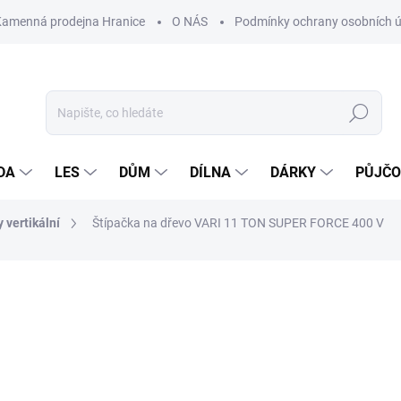
Kamenná prodejna Hranice
O NÁS
Podmínky ochrany osobních 
Hledat
DA
LES
DŮM
DÍLNA
DÁRKY
PŮJČ
 vertikální
Štípačka na dřevo VARI 11 TON SUPER FORCE 400 V
ocení
ZNAČKA:
VARI
26 990 Kč
21 
Měrná
NASKLADNĚNÍ DO 3 DNŮ
cena: