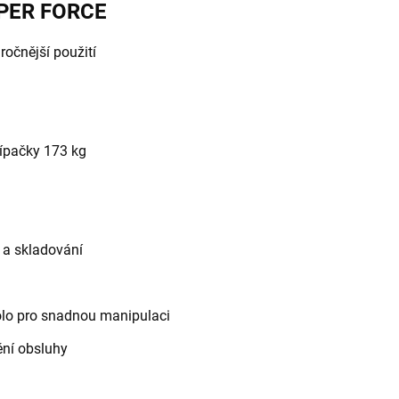
PER FORCE
ročnější použití
típačky 173 kg
t a skladování
kolo pro snadnou manipulaci
ění obsluhy