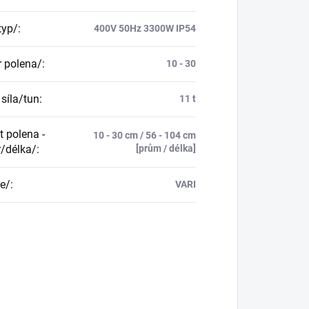
typ/
:
400V 50Hz 3300W IP54
 polena/
:
10 - 30
 síla/tun
:
11 t
t polena -
10 - 30 cm / 56 - 104 cm
/délka/
:
[prům / délka]
e/
:
VARI