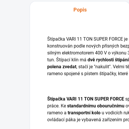
Popis
Štípačka VARI 11 TON SUPER FORCE je
konstruován podle nových přísných bez
silným elektromotorem 400 V o výkonu 33
tun. Štípací klín má
dvě rychlosti štípání
polena zvedat
, stačí je "nakulit". Velmi
rameno spojené s pístem štípačky, kter
Štípačka VARI 11 TON SUPER FORCE
sp
práce. Ke
standardnímu obouručnímu
ov
rameno a
transportní kolo
u vodicích ru
ovládací páka je vybavená zařízením pro 