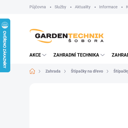
Přejít
Půjčovna
Služby
Aktuality
Informace
na
obsah
AKCE
ZAHRADNÍ TECHNIKA
ZAHRA
Domů
Zahrada
Štípačky na dřevo
Štípačky
Neohodnoceno
Podrobnosti hodn