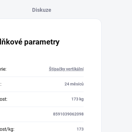
Diskuze
lňkové parametry
rie
:
Štípačky vertikální
a
:
24 měsíců
ost
:
173 kg
8591039062098
ost/kg
:
173