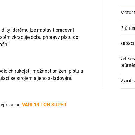
Motor 
Průměr
díky kterému lze nastavit pracovní
ystém zkracuje dobu přípravy pístu do
štípací
pání.
velikos
průměr
dicích rukojetí, možnost snížení pístu a
aci se strojem a jeho skladování.
Výrobc
vejte se na
VARI 14 TON SUPER