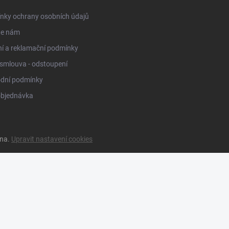
nky ochrany osobních údajů
te nám
í a reklamační podmínky
smlouva - odstoupení
dní podmínky
objednávka
ena.
Upravit nastavení cookies