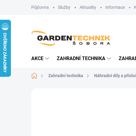
Přejít
Půjčovna
Služby
Aktuality
Informace
na
obsah
AKCE
ZAHRADNÍ TECHNIKA
ZAHRA
Domů
Zahradní technika
Náhradní díly a přísl
Neohodnoceno
Podrobnosti hodn
AKCE