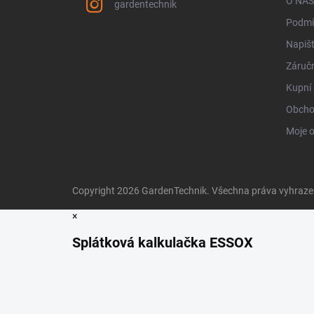
O NÁS
gardentechnik
Podmí
Napiš
Záručn
Kupní 
Obcho
Moje 
Copyright 2026
GardenTechnik
. Všechna práva vyhraz
×
Splátková kalkulačka ESSOX