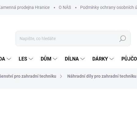
Kamenná prodejna Hranice
O NÁS
Podmínky ochrany osobních 
Hledat
DA
LES
DŮM
DÍLNA
DÁRKY
PŮJČ
ušenství pro zahradní techniku
Náhradní díly pro zahradní techniku
ocení
ZNAČKA:
MOTOR JIKOV
45 Kč
Měrná
NASKLADNĚNÍ DO 3 DNŮ