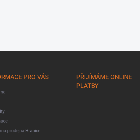
ORMACE PRO VÁS
PŘIJÍMÁME ONLINE
PLATBY
vna
y
ity
mace
ná prodejna Hranice