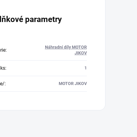
lňkové parametry
Náhradní díly MOTOR
rie
:
JIKOV
/ks
:
1
e/
:
MOTOR JIKOV