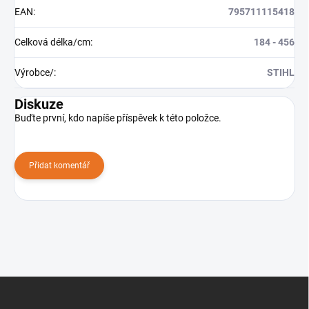
EAN
:
795711115418
Celková délka/cm
:
184 - 456
Výrobce/
:
STIHL
Diskuze
Buďte první, kdo napíše příspěvek k této položce.
Přidat komentář
Z
á