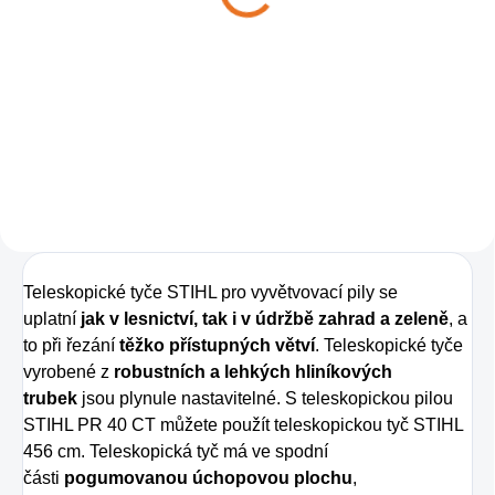
2 540 Kč
Do košíku
Pila Super TurboCut pro teleskop.
tyč.
Teleskopické tyče STIHL pro vyvětvovací pily se
uplatní
jak v lesnictví, tak i v údržbě zahrad a zeleně
, a
to při řezání
těžko přístupných větví
. Teleskopické tyče
vyrobené z
robustních a lehkých hliníkových
trubek
jsou plynule nastavitelné. S teleskopickou pilou
STIHL PR 40 CT můžete použít teleskopickou tyč STIHL
456 cm. Teleskopická tyč má ve spodní
části
pogumovanou úchopovou plochu
,