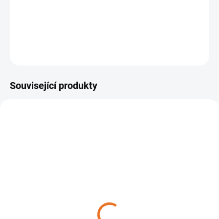
−
+
Přidat do košíku
DETAILNÍ INFORMACE
ZEPTAT SE
Související produkty
NASKLADNĚNÍ DO 3 DNŮ
Teleskopická pila STIHL
PR 40 CT