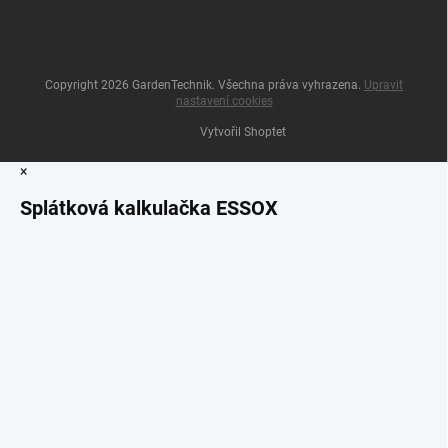
Copyright 2026
GardenTechnik
. Všechna práva vyhrazena.
Upravit
nastavení cookies
Vytvořil Shoptet
×
Splátková kalkulačka ESSOX