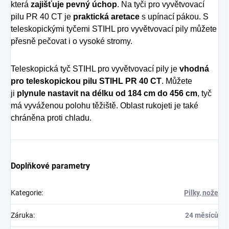
která
zajišťuje pevný úchop
. Na tyči pro vyvětvovací
pilu PR 40 CT je
praktická aretace
s upínací pákou. S
teleskopickými tyčemi STIHL pro vyvětvovací pily můžete
přesně pečovat i o vysoké stromy.
Teleskopická tyč STIHL pro vyvětvovací pily je
vhodná
pro teleskopickou pilu STIHL PR 40 CT
. Můžete
ji
plynule nastavit na délku od 184 cm do 456 cm
, tyč
má vyváženou polohu těžiště. Oblast rukojeti je také
chráněna proti chladu.
Doplňkové parametry
Kategorie
:
Pilky, nože
Záruka
:
24 měsíců