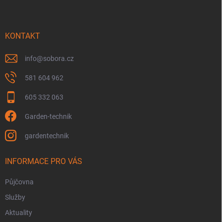
p
a
t
í
KONTAKT
info
@
sobora.cz
581 604 962
605 332 063
Garden-technik
gardentechnik
INFORMACE PRO VÁS
Půjčovna
Služby
Aktuality