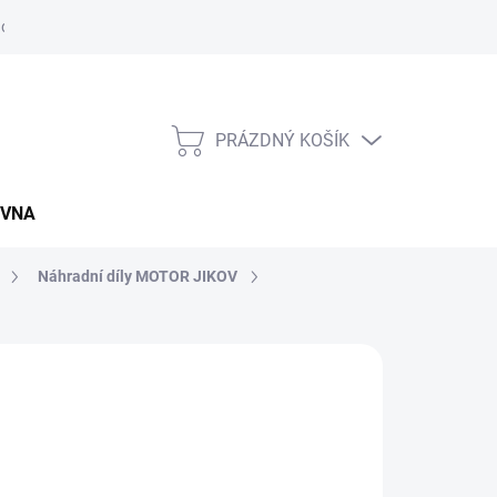
údajů
Napište nám
Záruční a reklamační podmínky
Kupní sm
PRÁZDNÝ KOŠÍK
NÁKUPNÍ
KOŠÍK
OVNA
Náhradní díly MOTOR JIKOV