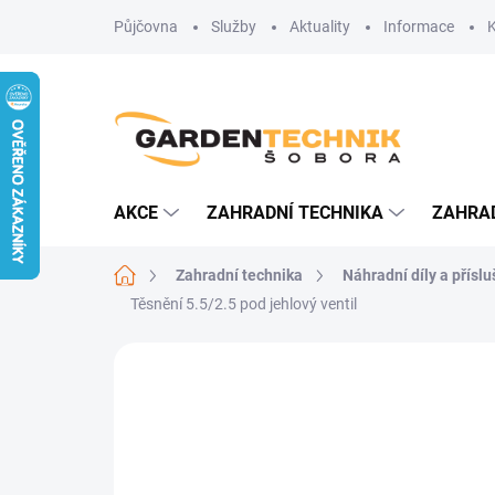
Přejít
Půjčovna
Služby
Aktuality
Informace
na
obsah
AKCE
ZAHRADNÍ TECHNIKA
ZAHRA
Domů
Zahradní technika
Náhradní díly a přísl
Těsnění 5.5/2.5 pod jehlový ventil
Neohodnoceno
Podrobnosti hodn