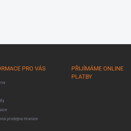
ORMACE PRO VÁS
PŘIJÍMÁME ONLINE
PLATBY
vna
y
ity
mace
ná prodejna Hranice