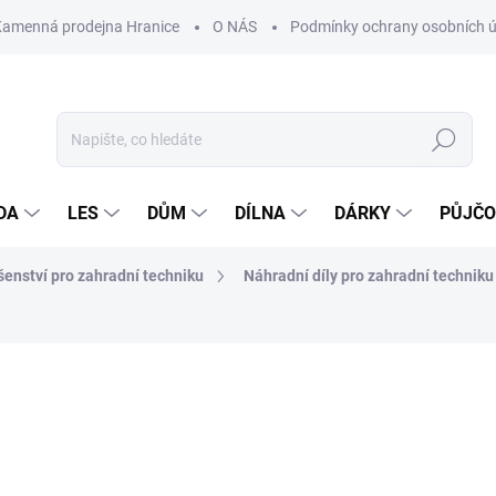
Kamenná prodejna Hranice
O NÁS
Podmínky ochrany osobních 
Hledat
DA
LES
DŮM
DÍLNA
DÁRKY
PŮJČ
ušenství pro zahradní techniku
Náhradní díly pro zahradní techniku
ocení
ZNAČKA:
MOTOR JIKOV
7 Kč
Měrná
SKLADEM
cena: