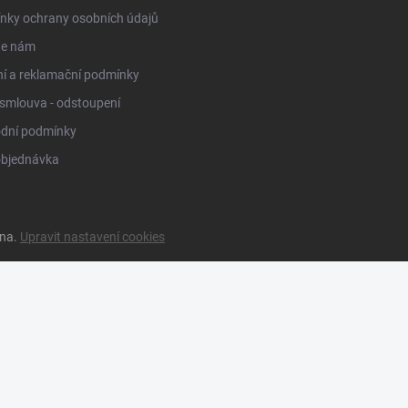
nky ochrany osobních údajů
te nám
í a reklamační podmínky
smlouva - odstoupení
dní podmínky
objednávka
ena.
Upravit nastavení cookies