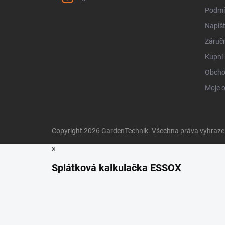
Podmí
Napiš
Záručn
Kupní 
Obcho
Moje 
Copyright 2026
GardenTechnik
. Všechna práva vyhraz
×
Splátková kalkulačka ESSOX