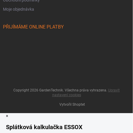
Obchodní podmínky
Moje objednávka
PŘIJÍMÁME ONLINE PLATBY
Copyright 2026
GardenTechnik
. Všechna práva vyhrazena.
Upravit
nastavení cookies
Vytvořil Shoptet
×
Splátková kalkulačka ESSOX