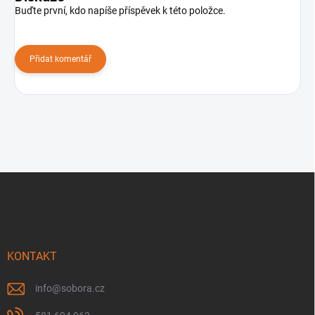
Buďte první, kdo napíše příspěvek k této položce.
Přidat komentář
Z
á
p
a
t
í
KONTAKT
info
@
sobora.cz