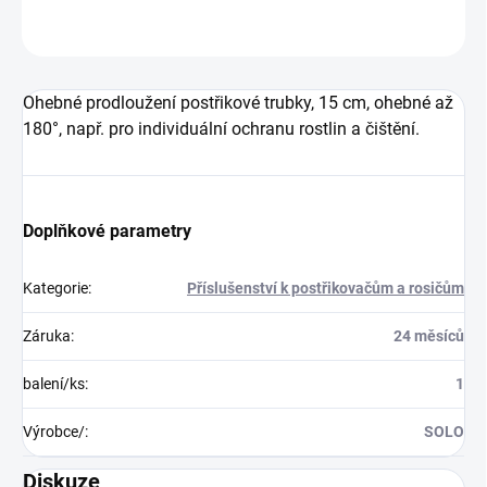
ZEPTAT SE
Ohebné prodloužení postřikové trubky, 15 cm, ohebné až
180°, např. pro individuální ochranu rostlin a čištění.
Doplňkové parametry
Kategorie
:
Příslušenství k postřikovačům a rosičům
Záruka
:
24 měsíců
balení/ks
:
1
Výrobce/
:
SOLO
Diskuze