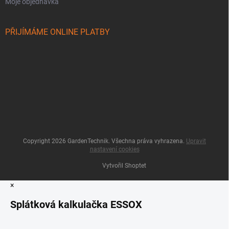
Moje objednávka
PŘIJÍMÁME ONLINE PLATBY
Copyright 2026
GardenTechnik
. Všechna práva vyhrazena.
Upravit
nastavení cookies
Vytvořil Shoptet
×
Splátková kalkulačka ESSOX