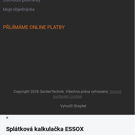
Obchodní podmínky
Moje objednávka
PŘIJÍMÁME ONLINE PLATBY
Copyright 2026
GardenTechnik
. Všechna práva vyhrazena.
Upravit
nastavení cookies
Vytvořil Shoptet
×
Splátková kalkulačka ESSOX