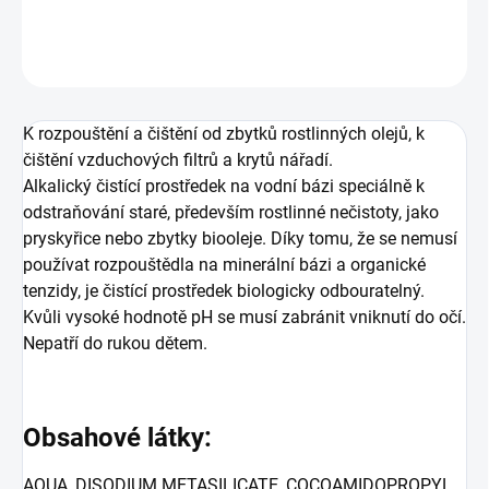
DETAILNÍ INFORMACE
ZEPTAT SE
K rozpouštění a čištění od zbytků rostlinných olejů, k
čištění vzduchových filtrů a krytů nářadí.
Alkalický čistící prostředek na vodní bázi speciálně k
odstraňování staré, především rostlinné nečistoty, jako
pryskyřice nebo zbytky biooleje. Díky tomu, že se nemusí
používat rozpouštědla na minerální bázi a organické
tenzidy, je čistící prostředek biologicky odbouratelný.
Kvůli vysoké hodnotě pH se musí zabránit vniknutí do očí.
Nepatří do rukou dětem.
Obsahové látky:
AQUA, DISODIUM METASILICATE, COCOAMIDOPROPYL