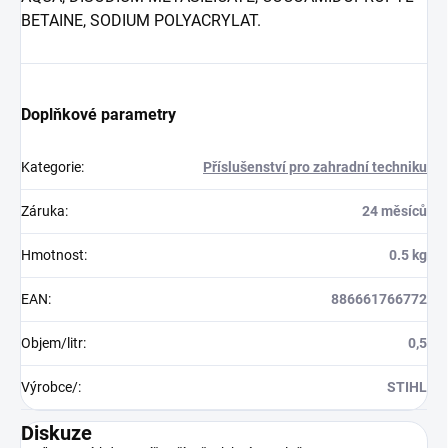
BETAINE, SODIUM POLYACRYLAT.
Doplňkové parametry
Kategorie
:
Příslušenství pro zahradní techniku
Záruka
:
24 měsíců
Hmotnost
:
0.5 kg
EAN
:
886661766772
Objem/litr
:
0,5
Výrobce/
:
STIHL
Diskuze