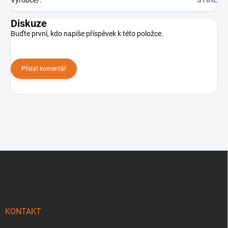
Výrobce/
:
STIHL
Diskuze
Buďte první, kdo napíše příspěvek k této položce.
Přidat komentář
Z
á
p
a
t
í
KONTAKT