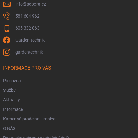
info
@
sobora.cz
581 604 962
605 332 063
Garden-technik
gardentechnik
INFORMACE PRO VÁS
Půjčovna
Služby
Aktuality
Informace
Kamenná prodejna Hranice
O NÁS