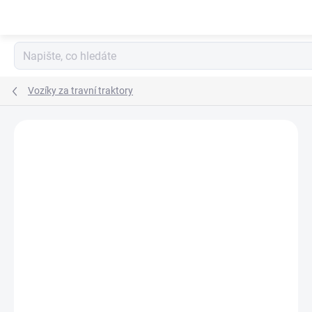
Přejít
na
obsah
Vozíky za travní traktory
Neohodnoceno
Podrobnosti hodnocení
ZNAČKA:
VARES