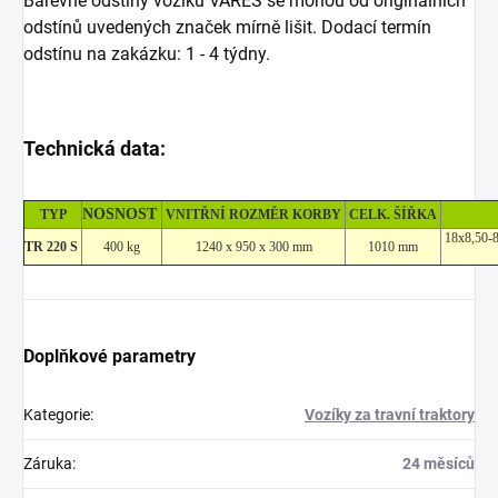
Barevné odstíny vozíků VARES se mohou od originálních
odstínů uvedených značek mírně lišit. Dodací termín
odstínu na zakázku: 1 - 4 týdny.
Technická data:
NOSNOST
TYP
VNITŘNÍ ROZMĚR KORBY
CELK. ŠÍŘKA
18x8,50-8 
TR 220 S
400 kg
1240 x 950 x 300 mm
1010 mm
Doplňkové parametry
Kategorie
:
Vozíky za travní traktory
Záruka
:
24 měsíců