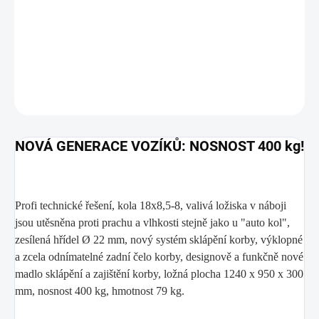
−
+
Přidat do košíku
DETAILNÍ INFORMACE
ZEPTAT SE
NOVÁ GENERACE VOZÍKŮ: NOSNOST 400 kg!
Profi technické řešení, kola 18x8,5-8, valivá ložiska v náboji
jsou utěsněna proti prachu a vlhkosti stejně jako u "auto kol",
zesílená hřídel Ø 22 mm, nový systém sklápění korby, výklopné
a zcela odnímatelné zadní čelo korby, designově a funkčně nové
madlo sklápění a zajištění korby, ložná plocha 1240 x 950 x 300
mm, nosnost 400 kg, hmotnost 79 kg.