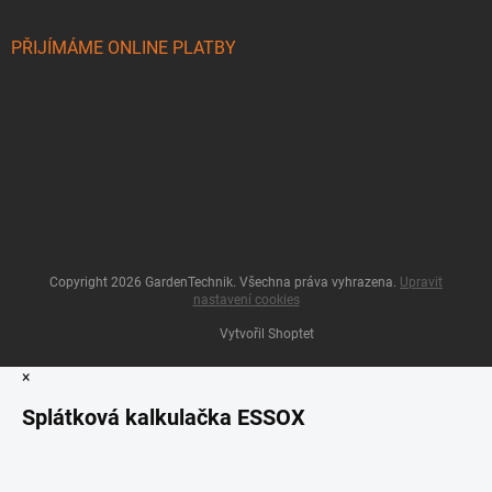
PŘIJÍMÁME ONLINE PLATBY
Copyright 2026
GardenTechnik
. Všechna práva vyhrazena.
Upravit
nastavení cookies
Vytvořil Shoptet
×
Splátková kalkulačka ESSOX