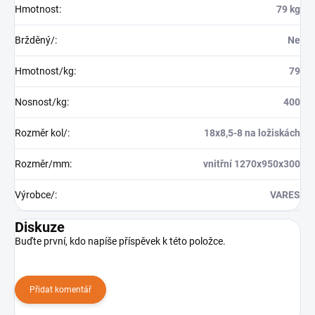
Hmotnost
:
79 kg
Bržděný/
:
Ne
Hmotnost/kg
:
79
Nosnost/kg
:
400
Rozměr kol/
:
18x8,5-8 na ložiskách
Rozměr/mm
:
vnitřní 1270x950x300
Výrobce/
:
VARES
Diskuze
Buďte první, kdo napíše příspěvek k této položce.
Přidat komentář