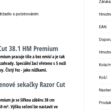
Záruka
ržadlo s polstrováním.
Hmotn
EAN
:
Doporu
 Cut 38.1 HM Premium
Hmotn
ium pracuje tiše a bez emisí a je tak
hrady. Speciální žací vřeteno s 5 noži
Kola/
y. ČIstý řez - jako nůžkami.
Koš/
:
tenové sekačky Razor Cut
Nastav
emium je se šířkou záběru 38 cm
Produk
 m². Výšku sečení lze nastavit ve