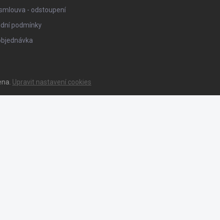
smlouva - odstoupení
dní podmínky
objednávka
ena.
Upravit nastavení cookies