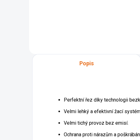
Sběrný koš pro vřetenovou
sekačku AL-KO Razor Cut 38.1
HM Premium. Stabilní sběrný koš
z látky na kovovém rámu.
Popis
Perfektní řez díky technologii bezk
Velmi lehký a efektivní žací systé
Velmi tichý provoz bez emisí.
Ochrana proti nárazům a poškrábá