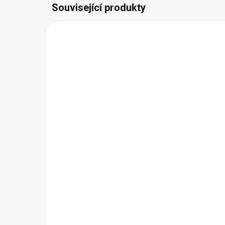
Související produkty
113869
NASKLADNĚNÍ DO 3 DNŮ
Sběrný koš pro AL-KO
Razor Cut 38.1 HM
Premium
790 Kč
Do košíku