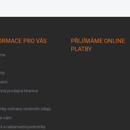
ORMACE PRO VÁS
PŘIJÍMÁME ONLINE
PLATBY
vna
y
ity
mace
ná prodejna Hranice
S
nky ochrany osobních údajů
te nám
ní a reklamační podmínky