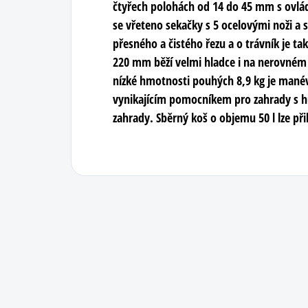
čtyřech polohách od 14 do 45 mm s ovlád
se vřeteno sekačky s 5 ocelovými noži a
přesného a čistého řezu a o trávník je t
220 mm běží velmi hladce i na nerovném
nízké hmotnosti pouhých 8,9 kg je mané
vynikajícím pomocníkem pro zahrady s hu
zahrady. Sběrný koš o objemu 50 l lze při