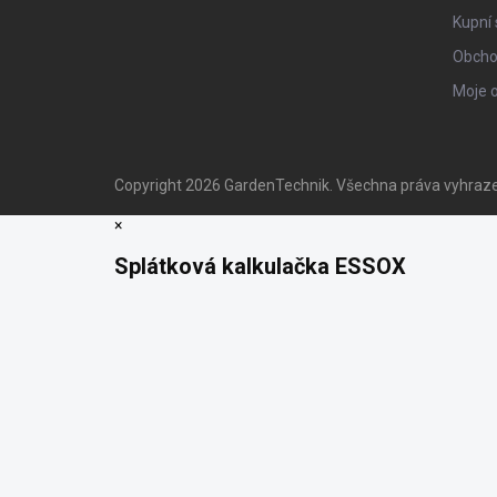
Kupní 
Obcho
Moje 
Copyright 2026
GardenTechnik
. Všechna práva vyhraz
×
Splátková kalkulačka ESSOX