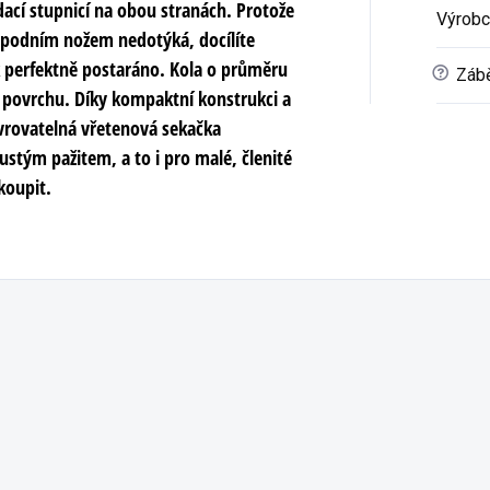
ací stupnicí na obou stranách. Protože
Výrobc
 spodním nožem nedotýká, docílíte
ak perfektně postaráno. Kola o průměru
?
Zábě
 povrchu. Díky kompaktní konstrukci a
vrovatelná vřetenová sekačka
stým pažitem, a to i pro malé, členité
koupit.