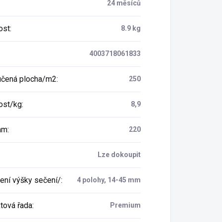
:
24 měsíců
ost
:
8.9 kg
4003718061833
čená plocha/m2
:
250
ost/kg
:
8,9
mm
:
220
Lze dokoupit
ení výšky sečení/
:
4 polohy, 14-45 mm
tová řada
:
Premium