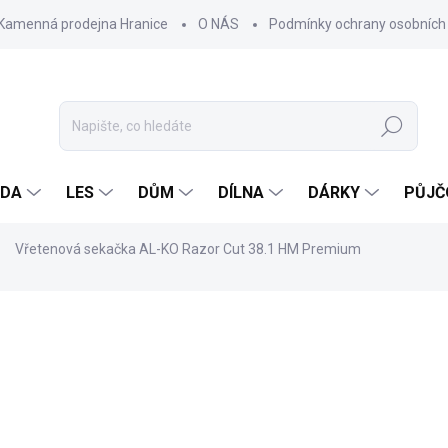
Kamenná prodejna Hranice
O NÁS
Podmínky ochrany osobních
Hledat
ADA
LES
DŮM
DÍLNA
DÁRKY
PŮJČ
Vřetenová sekačka AL-KO Razor Cut 38.1 HM Premium
ocení
ZNAČKA:
AL-KO
2 490 Kč
Měrná
NASKLADNĚNÍ DO 3 DNŮ
cena: