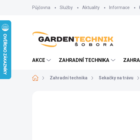
Přejít
Půjčovna
Služby
Aktuality
Informace
na
obsah
AKCE
ZAHRADNÍ TECHNIKA
ZAHR
Domů
Zahradní technika
Sekačky na trávu
Neohodnoceno
Podrobnosti hodn