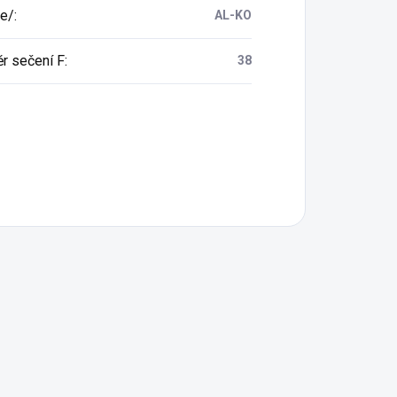
e/
:
AL-KO
r sečení F
:
38