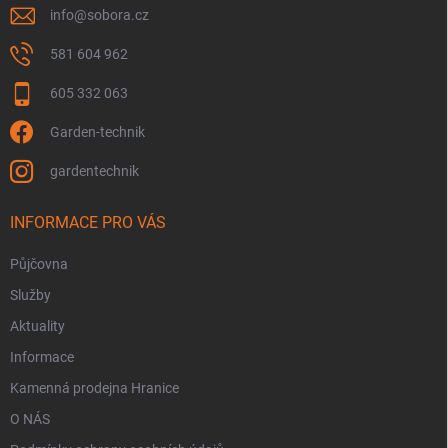
info
@
sobora.cz
581 604 962
605 332 063
Garden-technik
gardentechnik
INFORMACE PRO VÁS
Půjčovna
Služby
Aktuality
Informace
Kamenná prodejna Hranice
O NÁS