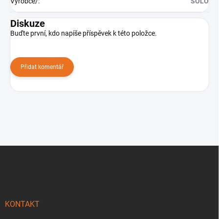
Výrobce/
:
SOLO
Diskuze
Buďte první, kdo napíše příspěvek k této položce.
Přidat komentář
Z
á
p
a
t
í
KONTAKT