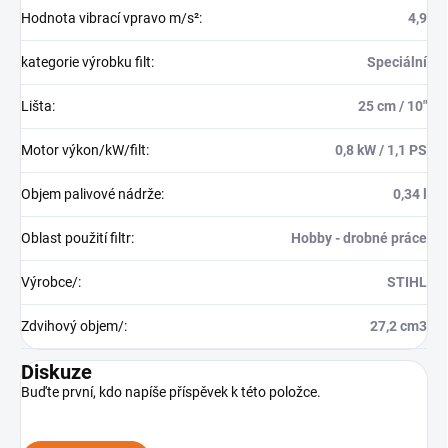
Hodnota vibrací vpravo m/s²
:
4,9
kategorie výrobku filt
:
Speciální
Lišta
:
25 cm / 10"
Motor výkon/kW/filt
:
0,8 kW / 1,1 PS
Objem palivové nádrže
:
0,34 l
Oblast použití filtr
:
Hobby - drobné práce
Výrobce/
:
STIHL
Zdvihový objem/
:
27,2 cm3
Diskuze
Buďte první, kdo napíše příspěvek k této položce.