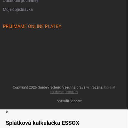
Obchodní podmínky
Moje objednávka
PŘIJÍMÁME ONLINE PLATBY
Copyright 2026
GardenTechnik
. Všechna práva vyhrazena.
Upravit
nastavení cookies
Vytvořil Shoptet
×
Splátková kalkulačka ESSOX