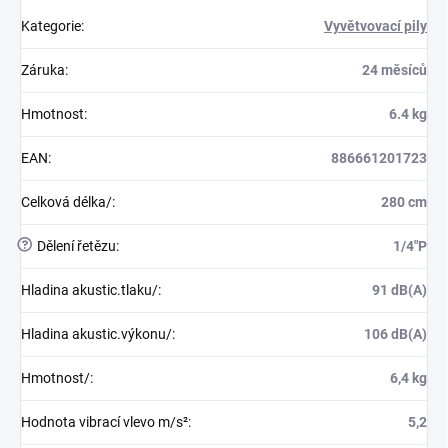
Kategorie
:
Vyvětvovací pily
Záruka
:
24 měsíců
Hmotnost
:
6.4 kg
EAN
:
886661201723
Celková délka/
:
280 cm
?
Dělení řetězu
:
1/4"P
Hladina akustic.tlaku/
:
91 dB(A)
Hladina akustic.výkonu/
:
106 dB(A)
Hmotnost/
:
6,4 kg
Hodnota vibrací vlevo m/s²
:
5,2