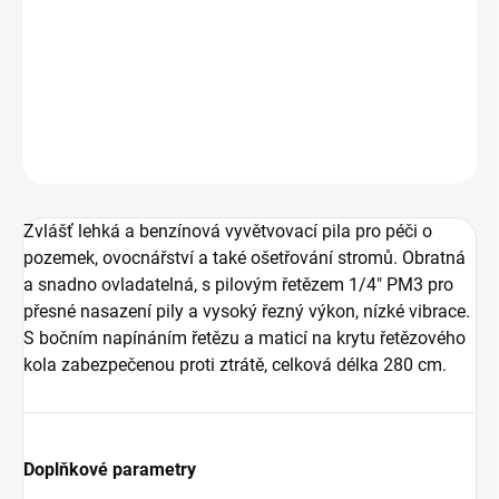
−
+
Přidat do košíku
Dosah až do pěti metrů.
DETAILNÍ INFORMACE
ZEPTAT SE
Zvlášť lehká a benzínová vyvětvovací pila pro péči o
pozemek, ovocnářství a také ošetřování stromů. Obratná
a snadno ovladatelná, s pilovým řetězem 1/4" PM3 pro
přesné nasazení pily a vysoký řezný výkon, nízké vibrace.
S bočním napínáním řetězu a maticí na krytu řetězového
kola zabezpečenou proti ztrátě, celková délka 280 cm.
Doplňkové parametry