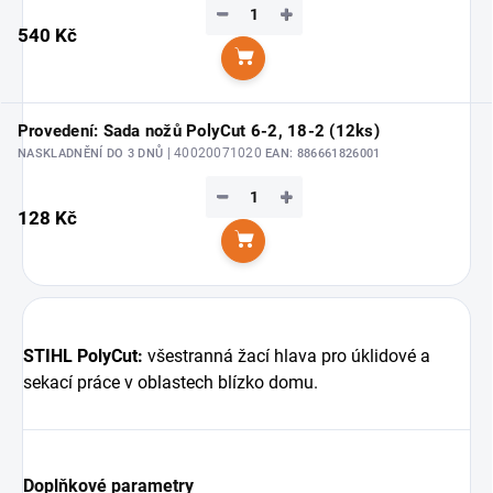
−
+
540 Kč
Do košíku
Provedení: Sada nožů PolyCut 6-2, 18-2 (12ks)
| 40020071020
NASKLADNĚNÍ DO 3 DNŮ
EAN:
886661826001
−
+
128 Kč
Do košíku
STIHL PolyCut:
všestranná žací hlava pro úklidové a
sekací práce v oblastech blízko domu.
Doplňkové parametry