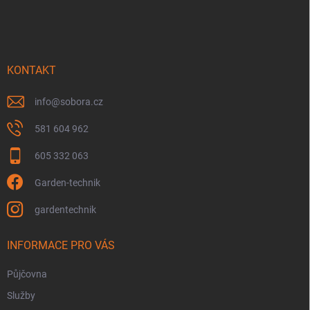
á
p
a
t
í
KONTAKT
info
@
sobora.cz
581 604 962
605 332 063
Garden-technik
gardentechnik
INFORMACE PRO VÁS
Půjčovna
Služby