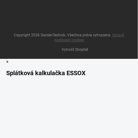
Copyright 2026
GardenTechnik
. Všechna práva vyhrazena.
Upravit
nastavení cookies
Vytvořil Shoptet
×
Splátková kalkulačka ESSOX