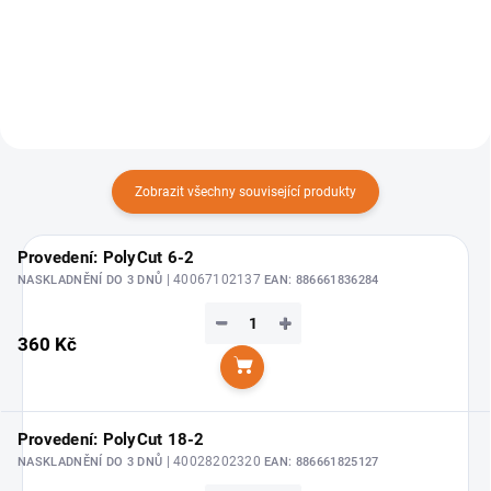
sečení.
okolo překážek a také stromů a
keřů.
Zobrazit všechny související produkty
Provedení: PolyCut 6-2
| 40067102137
NASKLADNĚNÍ DO 3 DNŮ
EAN:
886661836284
−
+
360 Kč
Do košíku
Provedení: PolyCut 18-2
| 40028202320
NASKLADNĚNÍ DO 3 DNŮ
EAN:
886661825127