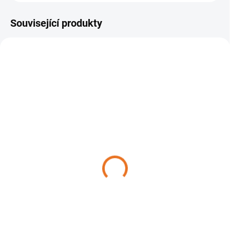
Související produkty
NASKLADNĚNÍ DO 3 DNŮ
SKLADEM NA PRODEJNĚ
Aku vyžínač STIHL FSA
Aku vyžínač STIHL FSA
60 R
86 R
5 540 Kč
8 690 Kč
Do košíku
Do košíku
Akumulátorový vyžínač STIHL
Vysoce výkonný akumulátorový
FSA 60 R v moderním designu
vyžínač STIHL FSA 86 R v
pro tiché, pohodlné a efektivní
moderním designu pro vyžínání