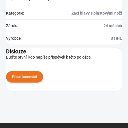
Kategorie
:
Žací hlavy s plastovými noži
Záruka
:
24 měsíců
Výrobce
:
STIHL
Diskuze
Buďte první, kdo napíše příspěvek k této položce.
Přidat komentář
Z