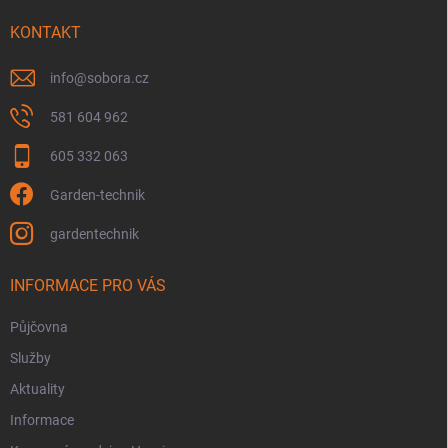
t
í
KONTAKT
info
@
sobora.cz
581 604 962
605 332 063
Garden-technik
gardentechnik
INFORMACE PRO VÁS
Půjčovna
Služby
Aktuality
Informace