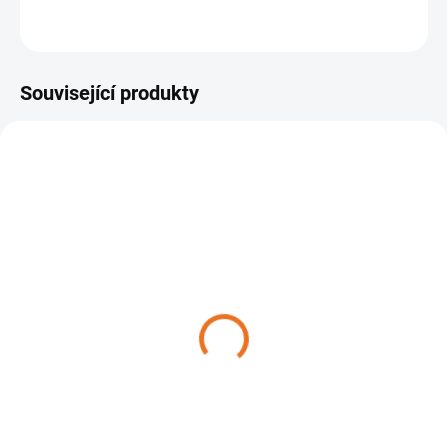
ZEPTAT SE
Související produkty
SKLADEM
SKLADEM
Žací struna STIHL 2,7
Žací struna STIHL 2,7
mm x 208 m (kulatá,
mm x 208 m (čtyřhranná,
červená)
červená)
805 Kč
850 Kč
Do košíku
Do košíku