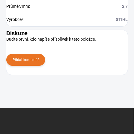
Průměr/mm
:
2,7
Výrobce/
:
STIHL
Diskuze
Buďte první, kdo napíše příspěvek k této položce.
Přidat komentář
Z
á
p
a