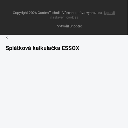
Copyright 2026
GardenTechnik
. Všechna práva vyhrazena.
Upravit
nastavení cookies
Vytvořil Shoptet
×
Splátková kalkulačka ESSOX