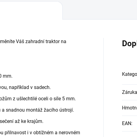
měníte Váš zahradní traktor na
Dop
Katego
90 mm.
vou, například v sadech.
Záruk
ožům z ušlechtilé oceli o síle 5 mm.
Hmotn
 a snadnou montáž žacího ústrojí.
sečení až ke krajům.
EAN
:
lou přilnavost i v obtížném a nerovném