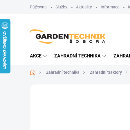
Přejít
Půjčovna
Služby
Aktuality
Informace
na
obsah
AKCE
ZAHRADNÍ TECHNIKA
ZAHRA
Domů
Zahradní technika
Zahradní traktory
Neohodnoceno
Podrobnosti hodn