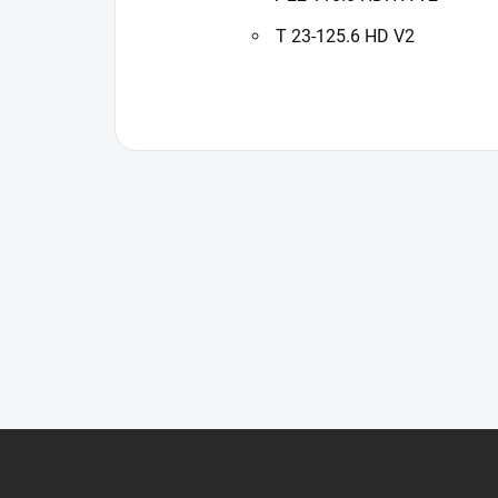
T 23-125.6 HD V2
Z
á
p