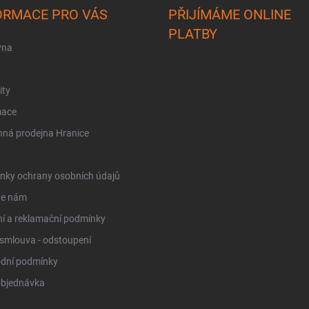
ORMACE PRO VÁS
PŘIJÍMÁME ONLINE
PLATBY
vna
y
ity
mace
ná prodejna Hranice
nky ochrany osobních údajů
te nám
í a reklamační podmínky
smlouva - odstoupení
dní podmínky
objednávka