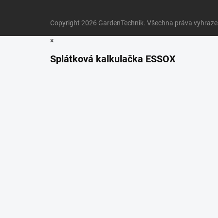
Copyright 2026
GardenTechnik
. Všechna práva vyhraz
×
Splátková kalkulačka ESSOX