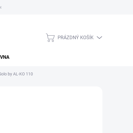
údajů
Napište nám
Záruční a reklamační podmínky
Kupní sm
PRÁZDNÝ KOŠÍK
NÁKUPNÍ
KOŠÍK
OVNA
 Solo by AL-KO 110