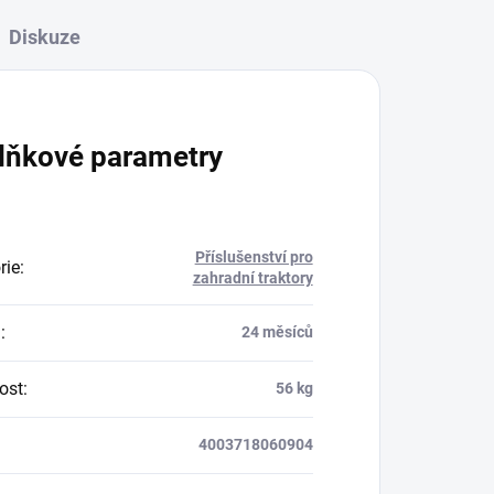
Diskuze
lňkové parametry
Příslušenství pro
rie
:
zahradní traktory
a
:
24 měsíců
ost
:
56 kg
4003718060904