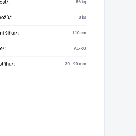
ost/
:
56 kg
nožů/
:
3 ks
ní šířka/
:
110 cm
e/
:
AL-KO
střihu/
:
30 - 90 mm