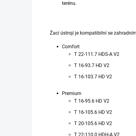
terénu.
Žací ústrojí je kompatibilní se zahradním
Comfort
T 22-111.7 HDS-A V2
T 16-93.7 HD V2
T 16-103.7 HD V2
Premium
T 16-95.6 HD V2
T 16-105.6 HD V2
T 20-105.6 HD V2
T 22-110.0 HDH-A V2