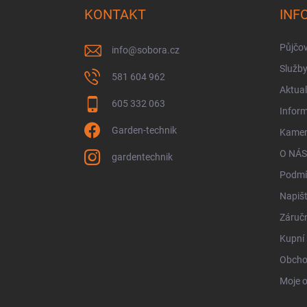
a
KONTAKT
INF
t
í
Půjčo
info
@
sobora.cz
Služb
581 604 962
Aktual
605 332 063
Infor
Garden-technik
Kamen
O NÁS
gardentechnik
Podmí
Napiš
Záručn
Kupní 
Obcho
Moje 