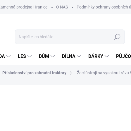
Kamenná prodejna Hranice
O NÁS
Podmínky ochrany osobních 
Hledat
DA
LES
DŮM
DÍLNA
DÁRKY
PŮJČ
Příslušenství pro zahradní traktory
Žací ústrojí na vysokou trávu
ocení
ZNAČKA:
AL-KO
28 990 Kč
Měrná
SKLADEM
cena: