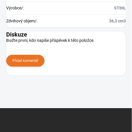
Výrobce/
:
STIHL
Zdvihový objem/
:
36,3 cm3
Diskuze
Buďte první, kdo napíše příspěvek k této položce.
Přidat komentář
Z
á
p
a