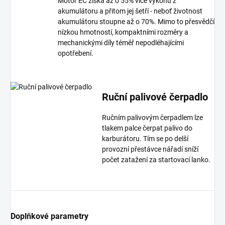
Motor EC získá až o 55% více výkonu z
akumulátoru a přitom jej šetří - neboť životnost
akumulátoru stoupne až o 70%. Mimo to přesvědčí
nízkou hmotností, kompaktními rozměry a
mechanickými díly téměř nepodléhajícími
opotřebení.
Ruční palivové čerpadlo
Ručním palivovým čerpadlem lze
tlakem palce čerpat palivo do
karburátoru. Tím se po delší
provozní přestávce nářadí sníží
počet zatažení za startovací lanko.
Doplňkové parametry