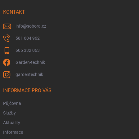
t
í
KONTAKT
info
@
sobora.cz
581 604 962
605 332 063
Garden-technik
gardentechnik
INFORMACE PRO VÁS
Půjčovna
Služby
Aktuality
Informace