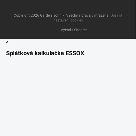
Copyright 2026
GardenTechnik
. Všechna práva vyhrazena.
Upravit
nastavení cookies
Vytvořil Shoptet
×
Splátková kalkulačka ESSOX