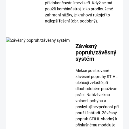
při dokončování mezi keři. Když se má
použít kombinástroj, jako prodloužené
zahradní nůžky, je kruhová rukojeť to
nejlepší řešení (obr. podobný).
Závěsný
popruh/závěsný
systém
Měkce polstrované
závěsné popruhy STIHL
ulehčují zvláště při
dlouhodobém používání
práci. Nabízí velkou
volnost pohybu a
poskytují bezpečnost při
použití nářadí. Závěsný
popruh STIHL vhodný k
příslušnému modelu je