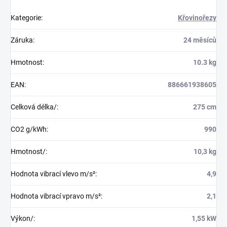
Kategorie
:
Křovinořezy
Záruka
:
24 měsíců
Hmotnost
:
10.3 kg
EAN
:
886661938605
Celková délka/
:
275 cm
CO2 g/kWh
:
990
Hmotnost/
:
10,3 kg
Hodnota vibrací vlevo m/s²
:
4,9
Hodnota vibrací vpravo m/s²
:
2,1
Výkon/
:
1,55 kW