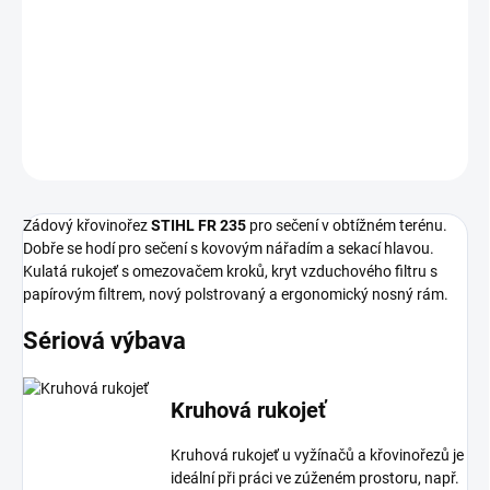
−
+
Přidat do košíku
Pro sečení v obtížném terénu.
DETAILNÍ INFORMACE
ZEPTAT SE
Zádový křovinořez
STIHL FR 235
pro sečení v obtížném terénu.
Dobře se hodí pro sečení s kovovým nářadím a sekací hlavou.
Kulatá rukojeť s omezovačem kroků, kryt vzduchového filtru s
papírovým filtrem, nový polstrovaný a ergonomický nosný rám.
Sériová výbava
Kruhová rukojeť
Kruhová rukojeť u vyžínačů a křovinořezů je
ideální při práci ve zúženém prostoru, např.