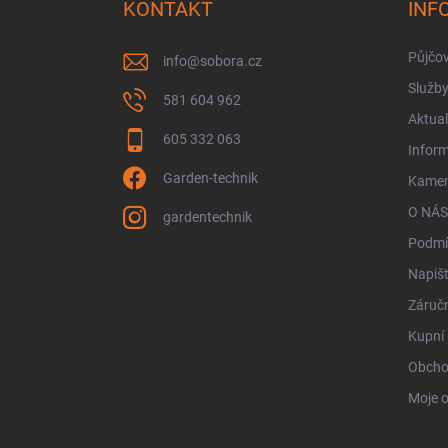
a
KONTAKT
INF
t
í
Půjčo
info
@
sobora.cz
Služb
581 604 962
Aktual
605 332 063
Infor
Garden-technik
Kamen
O NÁS
gardentechnik
Podmí
Napiš
Záručn
Kupní 
Obcho
Moje 