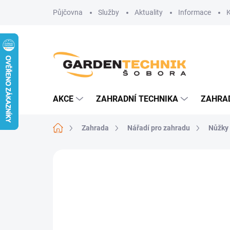
Přejít
Půjčovna
Služby
Aktuality
Informace
na
obsah
AKCE
ZAHRADNÍ TECHNIKA
ZAHRA
Domů
Zahrada
Nářadí pro zahradu
Nůžky
Neohodnoceno
Podrobnosti hodn