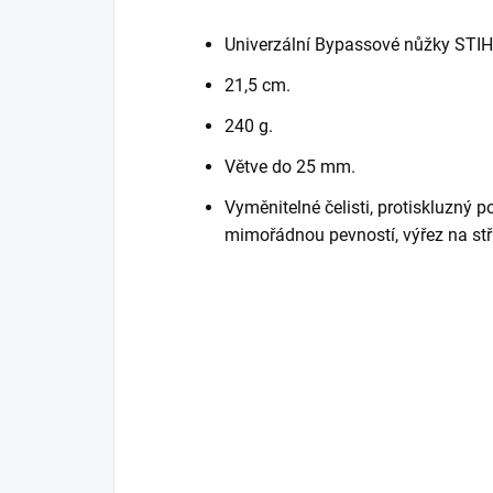
Univerzální Bypassové nůžky STI
21,5 cm.
240 g.
Větve do 25 mm.
Vyměnitelné čelisti, protiskluzný po
mimořádnou pevností, výřez na stř