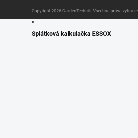
Copyright 2026
GardenTechnik
. Všechna práva vyhraz
×
Splátková kalkulačka ESSOX