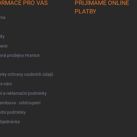
ORMACE PRO VÁS
PŘIJÍMÁME ONLINE
PLATBY
vna
y
ity
mace
ná prodejna Hranice
nky ochrany osobních údajů
te nám
í a reklamační podmínky
smlouva - odstoupení
dní podmínky
objednávka