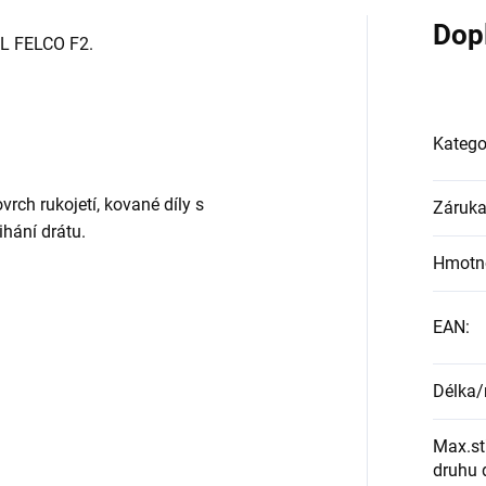
Dop
HL FELCO F2.
Katego
vrch rukojetí, kované díly s
Záruk
ihání drátu.
Hmotn
EAN
:
Délka
Max.st
druhu