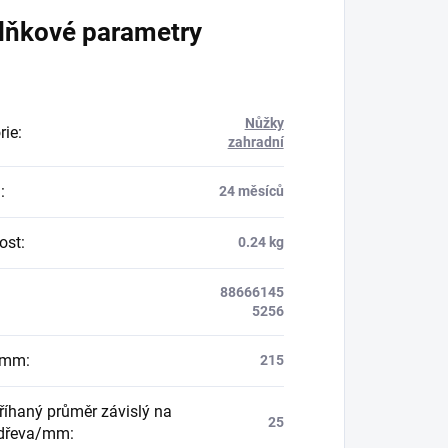
lňkové parametry
Nůžky
rie
:
zahradní
a
:
24 měsíců
ost
:
0.24 kg
88666145
5256
/mm
:
215
říhaný průměr závislý na
25
 dřeva/mm
: