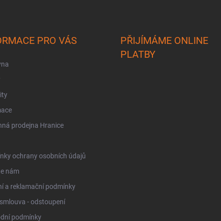
ORMACE PRO VÁS
PŘIJÍMÁME ONLINE
PLATBY
vna
y
ity
mace
ná prodejna Hranice
nky ochrany osobních údajů
te nám
í a reklamační podmínky
smlouva - odstoupení
dní podmínky