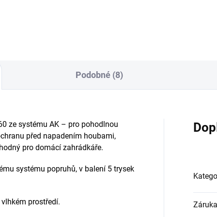
mulátory z řady AK a AP.
Podobné (8)
60 ze systému AK – pro pohodlnou
Dop
a ochranu před napadením houbami,
. Vhodný pro domácí zahrádkáře.
ému systému popruhů, v balení 5 trysek
Katego
 vlhkém prostředí.
Záruk