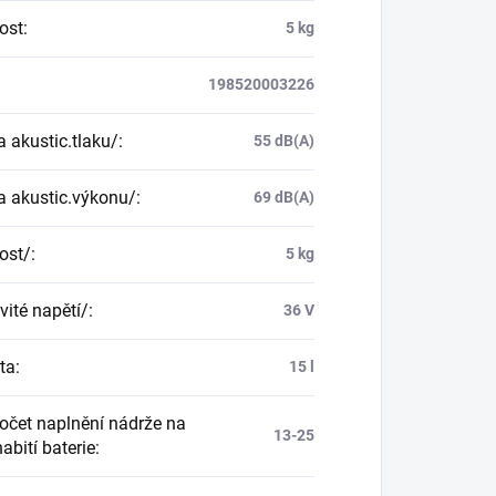
ost
:
5 kg
198520003226
a akustic.tlaku/
:
55 dB(A)
a akustic.výkonu/
:
69 dB(A)
ost/
:
5 kg
ité napětí/
:
36 V
ta
:
15 l
očet naplnění nádrže na
13-25
abití baterie
: