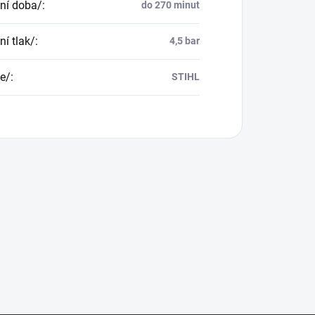
ní doba/
:
do 270 minut
ní tlak/
:
4,5 bar
e/
:
STIHL