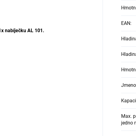
Hmotn
EAN
:
1x nabíječku AL 101.
Hladin
Hladin
Hmotn
Jmenov
Kapaci
Max. p
jedno n