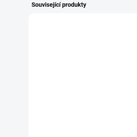
Související produkty
45204006535
SKLADEM
Akumulátor STIHL AK 20
Na
ST
3 470 Kč
1 
Do košíku
Jeden pro všechny přístroje.
Komp