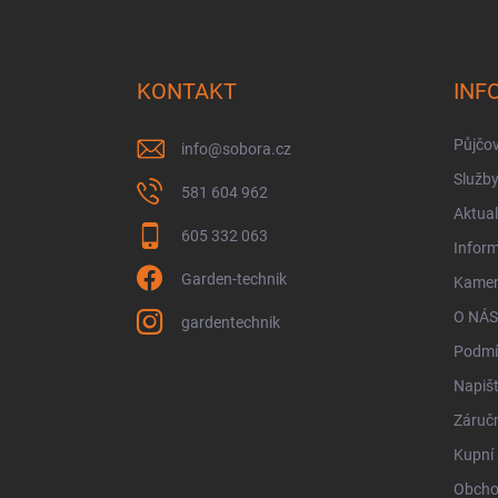
Z
á
p
a
KONTAKT
INF
t
í
Půjčo
info
@
sobora.cz
Služb
581 604 962
Aktual
605 332 063
Infor
Garden-technik
Kamen
O NÁS
gardentechnik
Podmí
Napiš
Záručn
Kupní 
Obcho