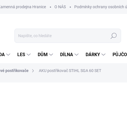
Kamenná prodejna Hranice
O NÁS
Podmínky ochrany osobních 
Hledat
DA
LES
DŮM
DÍLNA
DÁRKY
PŮJČ
vé postřikovače
AKU postřikovač STIHL SGA 60 SET
ocení
ZNAČKA:
STIHL
6 840 Kč
Měrná
NA DOTAZ
cena: