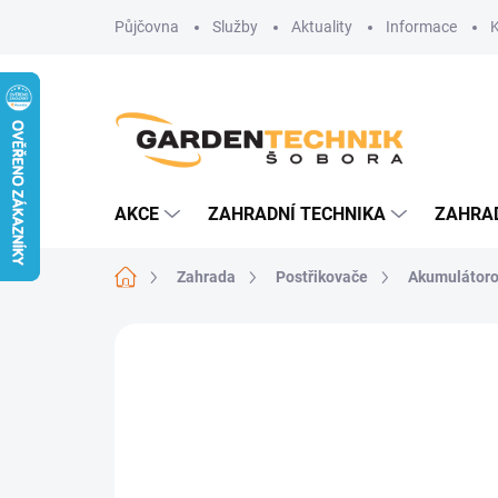
Přejít
Půjčovna
Služby
Aktuality
Informace
na
obsah
AKCE
ZAHRADNÍ TECHNIKA
ZAHRA
Domů
Zahrada
Postřikovače
Akumulátoro
Neohodnoceno
Podrobnosti hodn