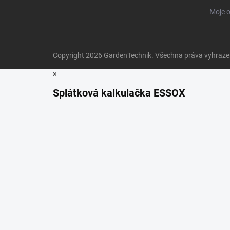
Moje 
Copyright 2026
GardenTechnik
. Všechna práva vyhraz
×
Splátková kalkulačka ESSOX