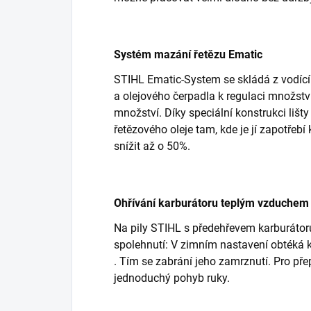
Systém mazání řetězu Ematic
STIHL Ematic-System se skládá z vodící 
a olejového čerpadla k regulaci množst
množství. Díky speciální konstrukci lišt
řetězového oleje tam, kde je jí zapotřeb
snížit až o 50%.
Ohřívání karburátoru teplým vzduchem
Na pily STIHL s předehřevem karburátor
spolehnutí: V zimním nastavení obtéká 
. Tím se zabrání jeho zamrznutí. Pro pře
jednoduchý pohyb ruky.