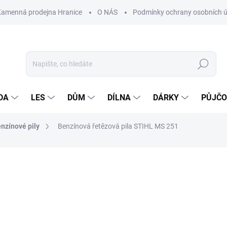
Kamenná prodejna Hranice
O NÁS
Podmínky ochrany osobních 
Hledat
DA
LES
DŮM
DÍLNA
DÁRKY
PŮJČ
nzínové pily
Benzínová řetězová pila STIHL MS 251
ocení
ZNAČKA:
STIHL
13 690 Kč
Měrná
NASKLADNĚNÍ DO 3 DNŮ
cena: