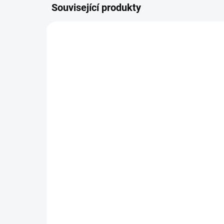
Související produkty
AKCE
7513
SKLADEM
Ko
Pilový řetěz STIHL 3/8" -
pi
1,3 mm 50 čl. PM (kulatý)
23
36360000050
338 Kč
Do košíku