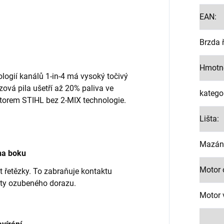
EAN
:
Brzda 
Hmotn
ogií kanálů 1-in-4 má vysoký točivý
ová pila ušetří až 20% paliva ve
kategor
orem STIHL bez 2-MIX technologie.
Lišta
:
Mazání
na boku
Motor
t řetězky. To zabraňuje kontaktu
oty ozubeného dorazu.
Motor 