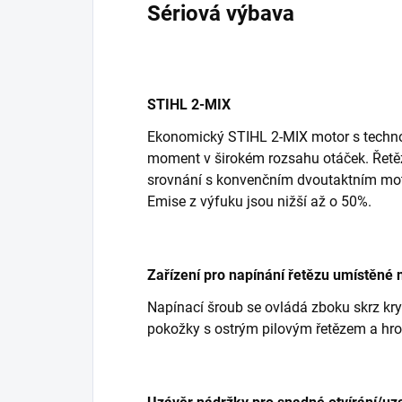
Sériová výbava
STIHL 2-MIX
Ekonomický STIHL 2-MIX motor s technol
moment v širokém rozsahu otáček. Řetěz
srovnání s konvenčním dvoutaktním mot
Emise z výfuku jsou nižší až o 50%.
Zařízení pro napínání řetězu umístěné 
Napínací šroub se ovládá zboku skrz kry
pokožky s ostrým pilovým řetězem a hr