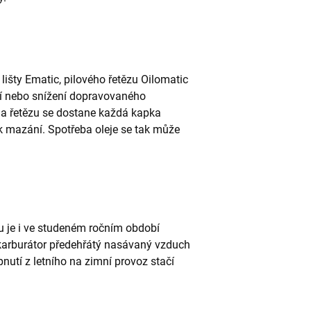
lišty Ematic, pilového řetězu Oilomatic
ví nebo snížení dopravovaného
y a řetězu se dostane každá kapka
í k mazání. Spotřeba oleje se tak může
u je i ve studeném ročním období
karburátor předehřátý nasávaný vzduch
pnutí z letního na zimní provoz stačí