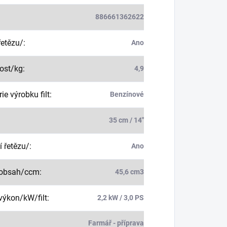
886661362622
řetězu/
:
Ano
ost/kg
:
4,9
ie výrobku filt
:
Benzínové
35 cm / 14"
 řetězu/
:
Ano
 obsah/ccm
:
45,6 cm3
výkon/kW/filt
:
2,2 kW / 3,0 PS
Farmář - příprava