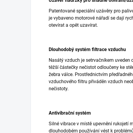
Uzávěr nádržky pro snadné otvírání/uza
Patentované speciální uzávěry pro paliv
je vybaveno motorové nářadí se dají rychl
otevírat a opět uzavírat.
Dlouhodobý systém filtrace vzduchu
Nasátý vzduch je setrvačníkem uveden do
těžší částečky nečistot odloučeny ke stě
žebra válce. Prostřednictvím předřadnéh
vzduchového filtru přiváděn vzduch neo
nečistoty.
Antivibrační systém
Silné vibrace v místě upevnění rukojetí
dlouhodobém používání vést k problémů