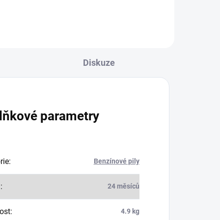
Diskuze
lňkové parametry
rie
:
Benzínové pily
a
:
24 měsíců
ost
:
4.9 kg