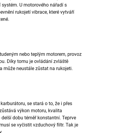
ní systém. U motorového nářadí s
nění rukojetí vibrace, které vytváří
žené.
e studeným nebo teplým motorem, provoz
ou. Díky tomu je ovládání zvláště
a může neustále zůstat na rukojeti.
rburátoru, se stará o to, že i přes
 zůstává výkon motoru, kvalita
 delší dobu téměř konstantní. Teprve
sí se vyčistit vzduchový filtr. Tak je
y.