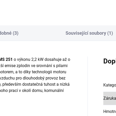
obné (3)
Související soubory (1)
MS 251
o výkonu 2,2 kW dosahuje až o
Dop
ší emise zplodin ve srovnání s pilami
orem, a to díky technologii motoru
 vzduchu pro dlouhodobý provoz bez
e, především dostatečná tuhost a nízká
Katego
noho prací v okolí domu, komunální
Záruk
Hmotn