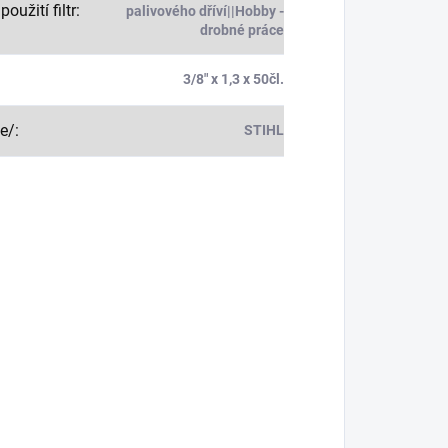
použití filtr
:
palivového dříví||Hobby -
drobné práce
:
3/8" x 1,3 x 50čl.
e/
:
STIHL