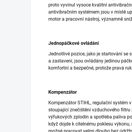
proto vyvinul vysoce kvalitní antivibrač
antivibračním systémem jsou v místě upev
motor a pracovní nástroj, významně sní
Jednopáčkové ovládání
Jednotlivé pozice, jako je startování s
a zastavení, jsou ovládány jedinou páčk
komfortní a bezpečné, protože pravá ruk
Kompenzátor
Kompenzátor STIHL, regulační systém v ka
stoupající znečištění vzduchového filtru
výfukových zplodin a spotřeba paliva po
když dojde k citelnému poklesu výkonu, mu
možné pracovat velmi dlouho bez údržb