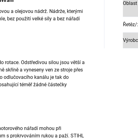
vírání
Oblast 
ovou a olejovou nádrž. Nádrže, kterými
e, bez použití velké síly a bez nářadí
Řetěz/
Výrobc
 rotace. Odstředivou silou jsou větší a
ně skříně a vyneseny ven ze stroje přes
o odlučovacího kanálu je tak do
bsahující téměř žádné částečky
 motorového nářadí mohou při
m s prokrvováním rukou a paží. STIHL