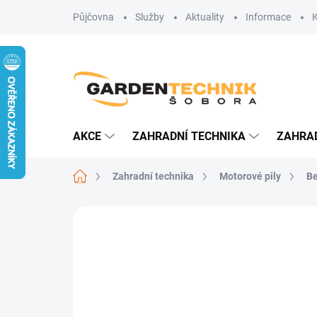
Přejít
Půjčovna
Služby
Aktuality
Informace
na
obsah
AKCE
ZAHRADNÍ TECHNIKA
ZAHRA
Domů
Zahradní technika
Motorové pily
Be
Neohodnoceno
Podrobnosti hodn