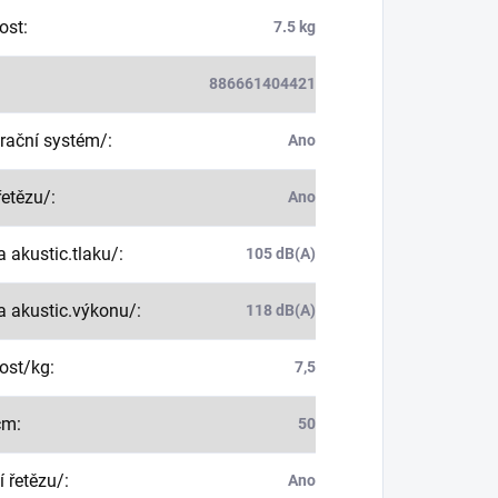
ost
:
7.5 kg
886661404421
brační systém/
:
Ano
řetězu/
:
Ano
a akustic.tlaku/
:
105 dB(A)
a akustic.výkonu/
:
118 dB(A)
ost/kg
:
7,5
cm
:
50
 řetězu/
:
Ano