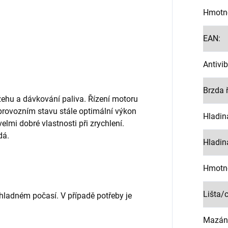
Hmotn
EAN
:
Antivi
Brzda 
žehu a dávkování paliva. Řízení motoru
provozním stavu stále optimální výkon
Hladin
lmi dobré vlastnosti při zrychlení.
dá.
Hladin
Hmotn
Lišta/
chladném počasí. V případě potřeby je
Mazání