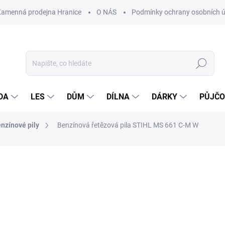
Kamenná prodejna Hranice
O NÁS
Podmínky ochrany osobních 
Hledat
DA
LES
DŮM
DÍLNA
DÁRKY
PŮJČ
nzínové pily
Benzínová řetězová pila STIHL MS 661 C-M W
ocení
ZNAČKA:
STIHL
42 890 Kč
Měrná
NASKLADNĚNÍ DO 3 DNŮ
cena: