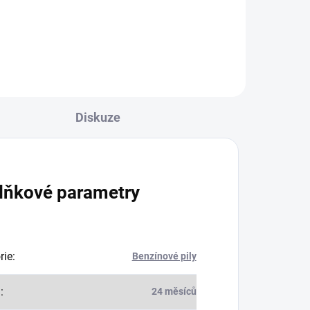
Minerální adhezní olej na pilové
řetězy.
Diskuze
lňkové parametry
rie
:
Benzínové pily
a
:
24 měsíců