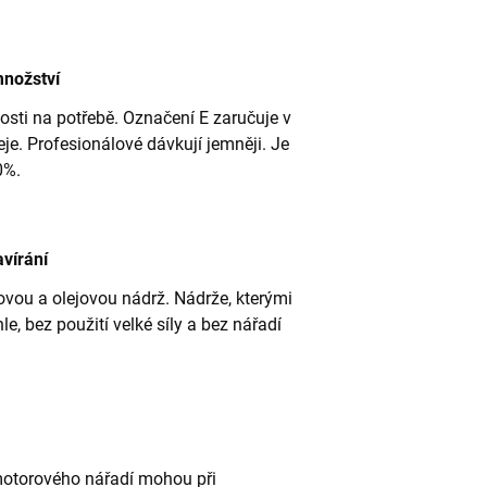
množství
osti na potřebě. Označení E zaručuje v
e. Profesionálové dávkují jemněji. Je
0%.
vírání
ovou a olejovou nádrž. Nádrže, kterými
e, bez použití velké síly a bez nářadí
 motorového nářadí mohou při