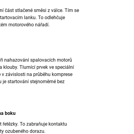
ní část stlačené směsi z válce. Tím se
tartovacím lanku. To odlehčuje
stém motorového nářadí.
při nahazování spalovacích motorů
 a klouby. Tlumící prvek ve speciální
je v závislosti na průběhu komprese
mu je startování stejnoměrné bez
na boku
t řetězky. To zabraňuje kontaktu
oty ozubeného dorazu.