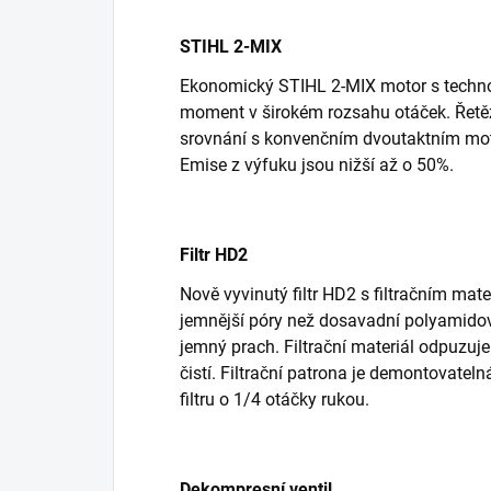
STIHL 2-MIX
Ekonomický STIHL 2-MIX motor s technol
moment v širokém rozsahu otáček. Řetěz
srovnání s konvenčním dvoutaktním mot
Emise z výfuku jsou nižší až o 50%.
Filtr HD2
Nově vyvinutý filtr HD2 s filtračním ma
jemnější póry než dosavadní polyamidové
jemný prach. Filtrační materiál odpuzuje
čistí. Filtrační patrona je demontovatel
filtru o 1/4 otáčky rukou.
Dekompresní ventil