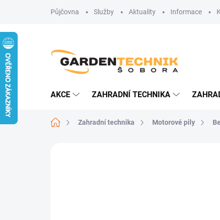
Přejít
Půjčovna
Služby
Aktuality
Informace
na
obsah
AKCE
ZAHRADNÍ TECHNIKA
ZAHRA
Domů
Zahradní technika
Motorové pily
Be
Neohodnoceno
Podrobnosti hodn