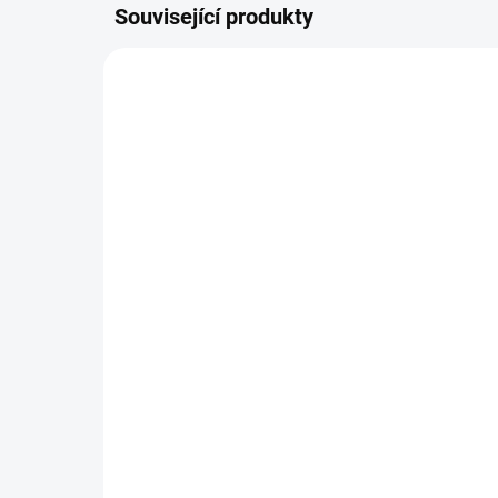
Související produkty
AKCE
AKCE
7576
SKLADEM
Pilový řetěz STIHL 3/8" -
Pil
1,6 mm - 72 čl. RM
1,6
(kulatý)
58
490 Kč
Do košíku