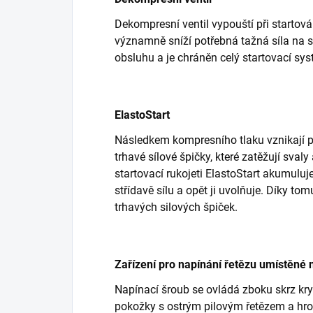
Dekompresní ventil vypouští při startová
významně sníží potřebná tažná síla na s
obsluhu a je chráněn celý startovací sy
ElastoStart
Následkem kompresního tlaku vznikají 
trhavé sílové špičky, které zatěžují svaly
startovací rukojeti ElastoStart akumulu
střídavě sílu a opět ji uvolňuje. Díky to
trhavých silových špiček.
Zařízení pro napínání řetězu umístěné 
Napínací šroub se ovládá zboku skrz kry
pokožky s ostrým pilovým řetězem a hr