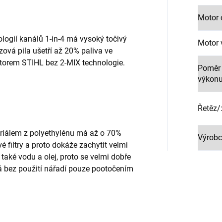
Motor
ogií kanálů 1-in-4 má vysoký točivý
Motor
ová pila ušetří až 20% paliva ve
orem STIHL bez 2-MIX technologie.
Poměr 
výkon
Řetěz/
teriálem z polyethylénu má až o 70%
Výrobc
 filtry a proto dokáže zachytit velmi
 také vodu a olej, proto se velmi dobře
ná bez použití nářadí pouze pootočením