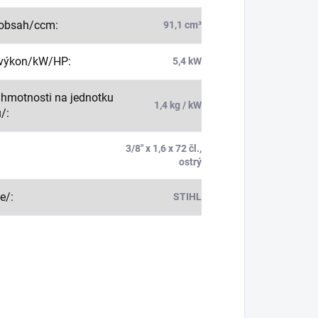
 obsah/ccm
:
91,1 cm³
 výkon/kW/HP
:
5,4 kW
hmotnosti na jednotku
1,4 kg / kW
u/
:
3/8" x 1,6 x 72 čl.,
:
ostrý
e/
:
STIHL