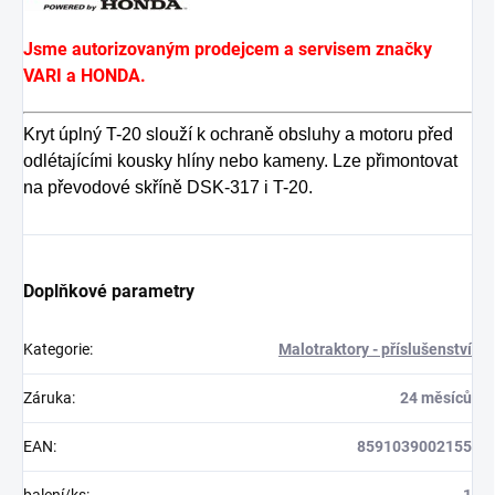
Jsme autorizovaným prodejcem a servisem značky
VARI a HONDA.
Kryt úplný T-20 slouží k ochraně obsluhy a motoru před
odlétajícími kousky hlíny nebo kameny. Lze přimontovat
na převodové skříně DSK-317 i T-20.
Doplňkové parametry
Kategorie
:
Malotraktory - příslušenství
Záruka
:
24 měsíců
EAN
:
8591039002155
balení/ks
:
1