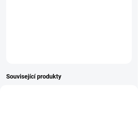
−
+
Přidat do košíku
Kryt úplný T-20 slouží k ochraně obsluhy a motoru před
odlétajícími kousky hlíny nebo kameny. Lze přimontovat na
převodové skříně DSK-317 i T-20.
DETAILNÍ INFORMACE
ZEPTAT SE
Související produkty
AKCE