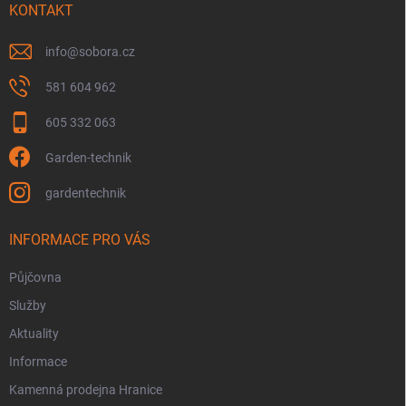
í
KONTAKT
info
@
sobora.cz
581 604 962
605 332 063
Garden-technik
gardentechnik
INFORMACE PRO VÁS
Půjčovna
Služby
Aktuality
Informace
Kamenná prodejna Hranice