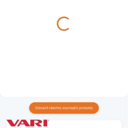
SKLADEM NA PRODEJNĚ
NASKLADNĚNÍ DO 3 DNŮ
Kypřící ústrojí VARI KUR-
Kypřící ústrojí VARI KUK-
70 [4377]
96 [4375]
4 990 Kč
4 990 Kč
Do košíku
Do košíku
Kypřicí ústrojí KUR-70 se
Kypřicí ústrojí KUK-96 se
nasazuje na výstupní šestihranou
nasazuje na výstupní šestihranou
osu jednoosého malotraktoru
osu jednoosého malotraktoru
místo tažné nápravy TN-GLOBAL.
místo tažné nápravy TN-GLOBAL.
Zobrazit všechny související produkty