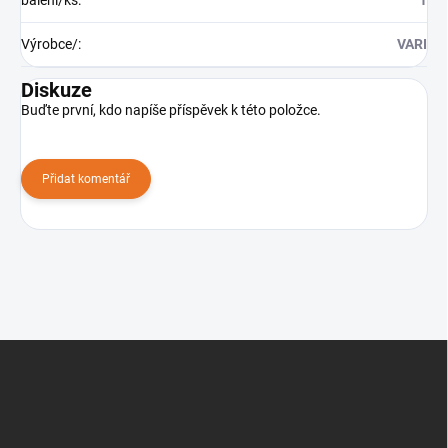
Výrobce/
:
VARI
Diskuze
Buďte první, kdo napíše příspěvek k této položce.
Přidat komentář
Z
á
p
a
t