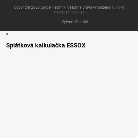
Copyright 2026
GardenTechnik
. Všechna práva vyhrazena.
Upravit
nastavení cookies
Vytvořil Shoptet
×
Splátková kalkulačka ESSOX