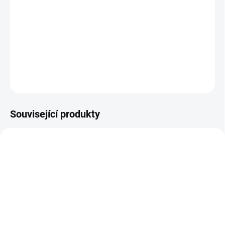
−
+
Přidat do košíku
Kypřicí ústrojí KUR-70 se nasazuje na výstupní šestihranou osu
jednoosého malotraktoru místo tažné nápravy TN-GLOBAL.
DETAILNÍ INFORMACE
ZEPTAT SE
Související produkty
NASKLADNĚNÍ DO 3 DNŮ
NASKLADNĚNÍ DO 3 DNŮ