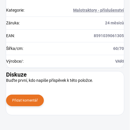
Kategorie
:
Malotraktory - příslušenství
Záruka
:
24 měsíců
EAN
:
8591039061305
Šířka/cm
:
60/70
Výrobce/
:
VARI
Diskuze
Buďte první, kdo napíše příspěvek k této položce.
Přidat komentář