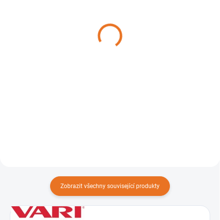
Kryt úplný VARI T-20
Nosič radličky s
[3744]
radličkou VARI N-3
[3716]
2 890 Kč
1 490 Kč
Do košíku
Do košíku
Kryt úplný T-20 slouží k ochraně
obsluhy a motoru před
Nosič radličky s radličkou N-3
odlétajícími kousky hlíny nebo
(nebo též brzdicí radlička) se
kameny. Lze přimontovat na
zapojuje do závěsu Z-01 a slouží
převodové skříně DSK-317 i T-20.
k přibržďování rotavátoru.
Zobrazit všechny související produkty