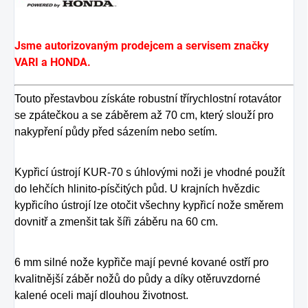
Jsme autorizovaným prodejcem a servisem značky
VARI a HONDA.
Touto přestavbou získáte robustní třírychlostní rotavátor
se zpátečkou a se záběrem až 70 cm, který slouží pro
nakypření půdy před sázením nebo setím.
Kypřicí ústrojí KUR-70 s úhlovými noži je vhodné použít
do lehčích hlinito-písčitých půd. U krajních hvězdic
kypřicího ústrojí lze otočit všechny kypřicí nože směrem
dovnitř a zmenšit tak šíři záběru na 60 cm.
6 mm silné nože kypřiče mají pevné kované ostří pro
kvalitnější záběr nožů do půdy a díky otěruvzdorné
kalené oceli mají dlouhou životnost.