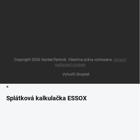
Copyright 2026
GardenTechnik
. Všechna práva vyhrazena.
Upravit
nastavení cookies
Vytvořil Shoptet
×
Splátková kalkulačka ESSOX