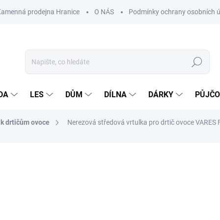
Kamenná prodejna Hranice
O NÁS
Podmínky ochrany osobních 
Hledat
DA
LES
DŮM
DÍLNA
DÁRKY
PŮJČ
 k drtičům ovoce
Nerezová středová vrtulka pro drtič ovoce VARES F
ocení
ZNAČKA:
VARES
49 Kč
Měrná
SKLADEM NA PRODEJNĚ
cena: