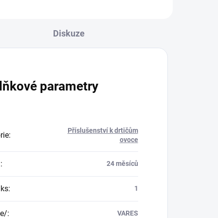
Diskuze
lňkové parametry
Příslušenství k drtičům
rie
:
ovoce
a
:
24 měsíců
/ks
:
1
e/
:
VARES