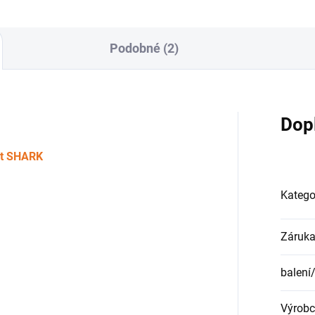
Podobné (2)
Dop
it SHARK
Katego
Záruk
balení
Výrobc