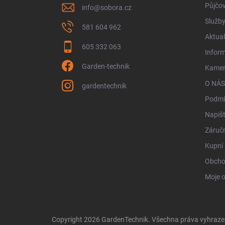
Půjčo
info
@
sobora.cz
Služb
581 604 962
Aktual
605 332 063
Infor
Garden-technik
Kamen
O NÁS
gardentechnik
Podmí
Napiš
Záručn
Kupní 
Obcho
Moje 
Copyright 2026
GardenTechnik
. Všechna práva vyhraz