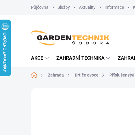
Přejít
Půjčovna
Služby
Aktuality
Informace
na
obsah
AKCE
ZAHRADNÍ TECHNIKA
ZAHRA
Domů
Zahrada
Drtiče ovoce
Příslušenství
Neohodnoceno
Podrobnosti hodn