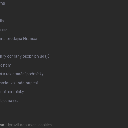
vna
y
ity
mace
ná prodejna Hranice
nky ochrany osobních údajů
te nám
í a reklamační podmínky
smlouva - odstoupení
dní podmínky
objednávka
ena.
Upravit nastavení cookies