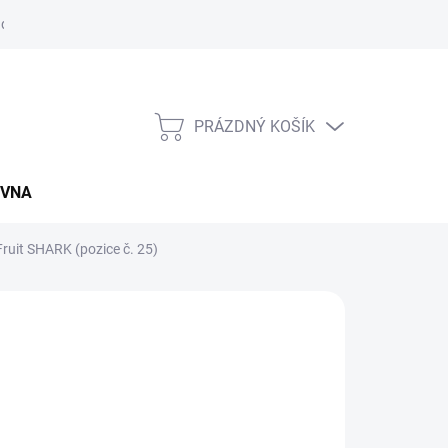
údajů
Napište nám
Záruční a reklamační podmínky
Kupní sm
PRÁZDNÝ KOŠÍK
NÁKUPNÍ
KOŠÍK
OVNA
ruit SHARK (pozice č. 25)