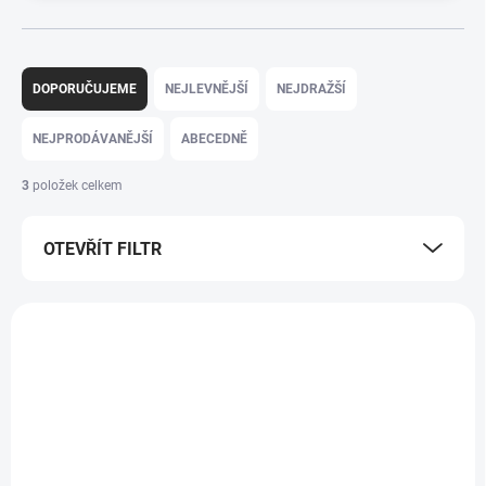
Ř
a
DOPORUČUJEME
NEJLEVNĚJŠÍ
NEJDRAŽŠÍ
z
e
NEJPRODÁVANĚJŠÍ
ABECEDNĚ
n
í
3
položek celkem
p
r
OTEVŘÍT FILTR
o
d
u
V
k
ý
t
p
ů
i
s
p
r
o