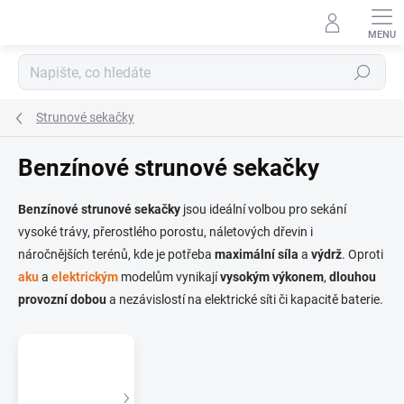
Přejít
na
obsah
Hledat
Strunové sekačky
Benzínové strunové sekačky
Benzínové strunové sekačky
jsou ideální volbou pro sekání
vysoké trávy, přerostlého porostu, náletových dřevin i
náročnějších terénů, kde je potřeba
maximální síla
a
výdrž
. Oproti
aku
a
elektrickým
modelům vynikají
vysokým výkonem
,
dlouhou
provozní dobou
a nezávislostí na elektrické síti či kapacitě baterie.