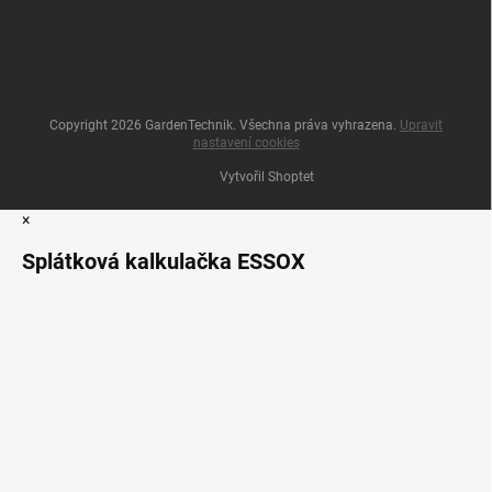
Copyright 2026
GardenTechnik
. Všechna práva vyhrazena.
Upravit
nastavení cookies
Vytvořil Shoptet
×
Splátková kalkulačka ESSOX