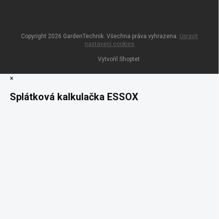
Copyright 2026
GardenTechnik
. Všechna práva vyhrazena.
Upravit
nastavení cookies
Vytvořil Shoptet
×
Splátková kalkulačka ESSOX