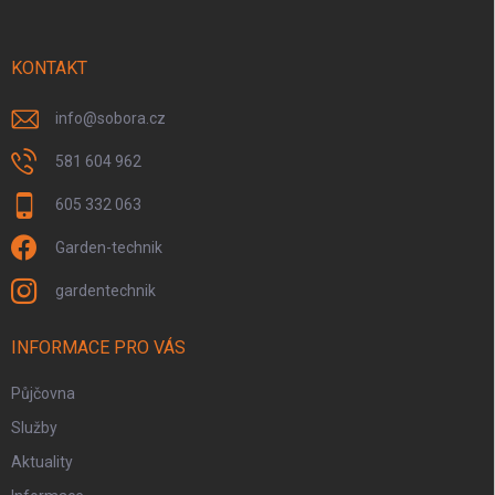
p
a
r
t
v
í
KONTAKT
k
y
v
info
@
sobora.cz
ý
p
581 604 962
i
s
605 332 063
u
Garden-technik
gardentechnik
INFORMACE PRO VÁS
Půjčovna
Služby
Aktuality