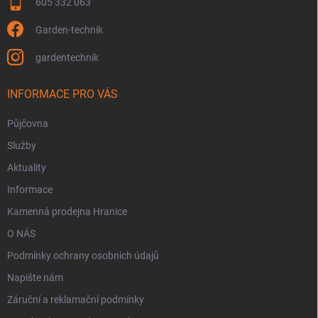
s
605 332 063
u
Garden-technik
gardentechnik
INFORMACE PRO VÁS
Půjčovna
Služby
Aktuality
Informace
Kamenná prodejna Hranice
O NÁS
Podmínky ochrany osobních údajů
Napište nám
Záruční a reklamační podmínky