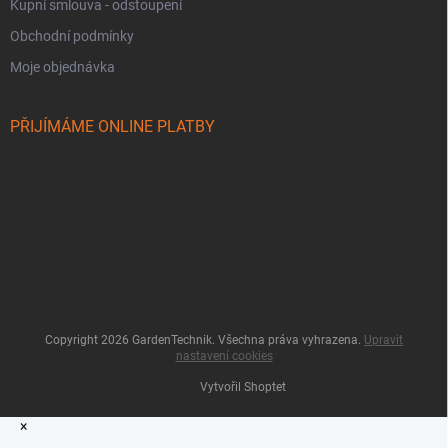
Kupní smlouva - odstoupení
Obchodní podmínky
Moje objednávka
PŘIJÍMÁME ONLINE PLATBY
Copyright 2026
GardenTechnik
. Všechna práva vyhrazena.
Upravit
nastavení cookies
Vytvořil Shoptet
×