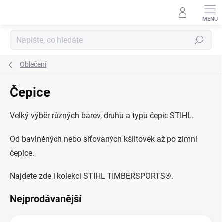
Přejít
na
obsah
Hledat
Oblečení
Čepice
Velký výběr různých barev, druhů a typů čepic STIHL.
Od bavlněných nebo síťovaných kšiltovek až po zimní
čepice.
Najdete zde i kolekci STIHL TIMBERSPORTS®.
Nejprodávanější