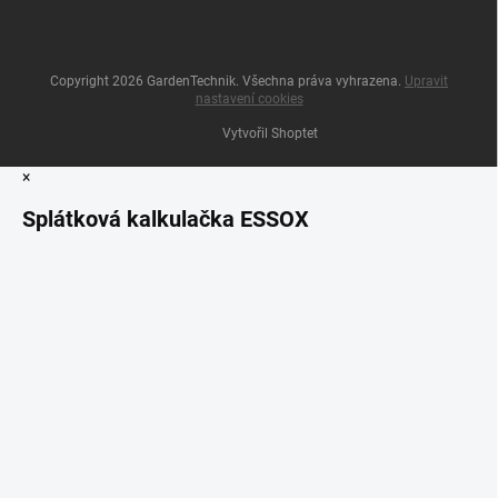
Copyright 2026
GardenTechnik
. Všechna práva vyhrazena.
Upravit
nastavení cookies
Vytvořil Shoptet
×
Splátková kalkulačka ESSOX