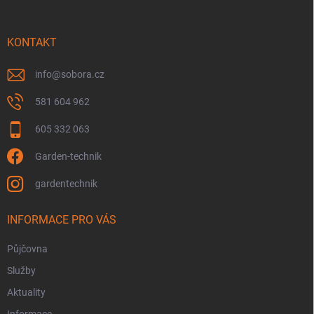
a
t
í
KONTAKT
info
@
sobora.cz
581 604 962
605 332 063
Garden-technik
gardentechnik
INFORMACE PRO VÁS
Půjčovna
Služby
Aktuality