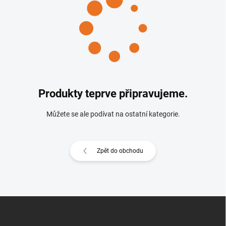
Produkty teprve připravujeme.
Můžete se ale podívat na ostatní kategorie.
Zpět do obchodu
Z
á
p